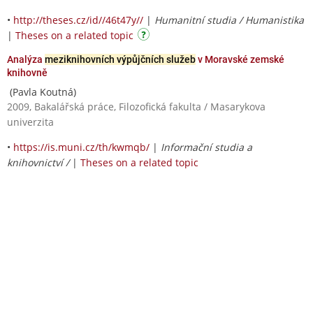
•
http://theses.cz/id//46t47y//
|
Humanitní studia / Humanistika
|
Theses on a related topic
Analýza
meziknihovních výpůjčních služeb
v Moravské zemské
knihovně
(Pavla Koutná)
2009, Bakalářská práce, Filozofická fakulta / Masarykova
univerzita
•
https://is.muni.cz/th/kwmqb/
|
Informační studia a
knihovnictví /
|
Theses on a related topic