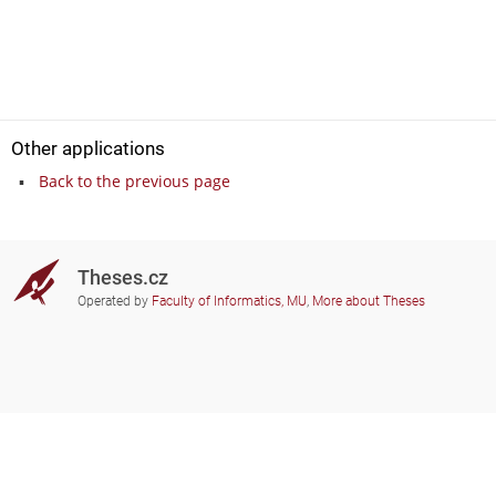
Other applications
Back to the previous page
Theses.cz
Operated by
Faculty of Informatics, MU
,
More about Theses
Do you need help?
Participating schools
theses@fi.muni.cz
Administrators of educational
institutions involved