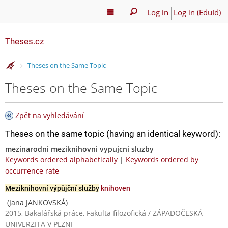
Log in
Log in (EduId)
Theses.cz
>
Theses on the Same Topic
Theses on the Same Topic
Zpět na vyhledávání
Theses on the same topic (having an identical keyword):
mezinarodni meziknihovni vypujcni sluzby
Keywords ordered alphabetically
|
Keywords ordered by
occurrence rate
Meziknihovní výpůjční služby
knihoven
(Jana JANKOVSKÁ)
2015, Bakalářská práce, Fakulta filozofická / ZÁPADOČESKÁ
UNIVERZITA V PLZNI