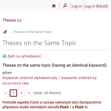
Log in
Log in (EduId)
Theses.cz
>
Theses on the Same Topic
Theses on the Same Topic
Zpět na vyhledávání
Theses on the same topic (having an identical keyword):
plzen
Keywords ordered alphabetically
|
Keywords ordered by
occurrence rate
(total: 20 theses)
«
1
2
»
Politické aspekty řízení a rozvoje vybraných obcí (komparativní
případová studie městských obvodů
Plzeň
1 a
Plzeň
4)