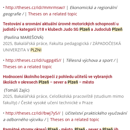
•
http://theses.cz/id//mmrmsw//
|
Ekonomická a regionální
geografie /
|
Theses on a related topic
Testování a srovnání aktuální úrovně motorických schopností u
judistů v kategorii U18 v klubech Judo SG
Plzeň
a Judoclub
Plzeň
(Pavlína MAREŠOVÁ)
2025, Bakalářská práce, Fakulta pedagogická / ZÁPADOČESKÁ
UNIVERZITA V
PLZNI
•
http://theses.cz/id//ugpg45//
|
Tělesná výchova a sport /
|
Theses on a related topic
Hodnocení školního bezpečí z pohledu učitelů ve vybraných
školách v okresech
Plzeň
– sever a
Plzeň
– město
(Tomáš Zajíc)
2025, Bakalářská práce, Celoškolská pracoviště (studium mimo
fakulty) / České vysoké učení technické v Praze
•
http://theses.cz/id//bwj7y5//
|
Učitelství praktického vyučování
a odborného výcviku /
|
Theses on a related topic
Památné stromy okresů
Plzeň
- město,
Plzeň
- sever a
Plzeň
jih