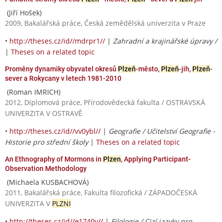
(Jiří Hošek)
2009, Bakalářská práce, Česká zemědělská univerzita v Praze
•
http://theses.cz/id//mdrpr1//
|
Zahradní a krajinářské úpravy /
|
Theses on a related topic
Proměny dynamiky obyvatel okresů
Plzeň
-město,
Plzeň
-jih,
Plzeň
-
sever a Rokycany v letech 1981-2010
(Roman IMRICH)
2012, Diplomová práce, Přírodovědecká fakulta / OSTRAVSKÁ
UNIVERZITA V OSTRAVĚ
•
http://theses.cz/id//vv0ybl//
|
Geografie / Učitelství Geografie -
Historie pro střední školy
|
Theses on a related topic
An Ethnography of Mormons in
Plzen
, Applying Participant-
Observation Methodology
(Michaela KUSBACHOVÁ)
2011, Bakalářská práce, Fakulta filozofická / ZÁPADOČESKÁ
UNIVERZITA V
PLZNI
•
http://theses.cz/id//e1740v//
|
Filologie / Cizí jazyky pro