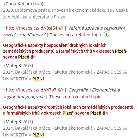
(Dana Kabourková)
2023, Diplomová práce, Provozně ekonomická fakulta / Česká
zemědělská univerzita v Praze
•
http://theses.cz/id//8sj54n//
|
Veřejná správa a regionální
rozvoj - c.v. Klatovy /
|
Theses on a related topic
Geografické aspekty hospodaření drobných lokálních
zemědělských producentů a farmářských trhů v okresech
Plzeň
-
sever a
Plzeň
-jih
(Matěj KLAUS)
2024, Bakalářská práce, Fakulta ekonomická / ZÁPADOČESKÁ
UNIVERZITA V
PLZNI
•
http://theses.cz/id//47o7i4//
|
Geografie / Ekonomická a
regionální geografie
|
Theses on a related topic
Geografické aspekty drobných lokálních zemědělských producentů
a farmářských trhů v okresech
Plzeň
-sever a
Plzeň
-jih
(Matěj KLAUS)
2024, Bakalářská práce, Fakulta ekonomická / ZÁPADOČESKÁ
UNIVERZITA V
PLZNI