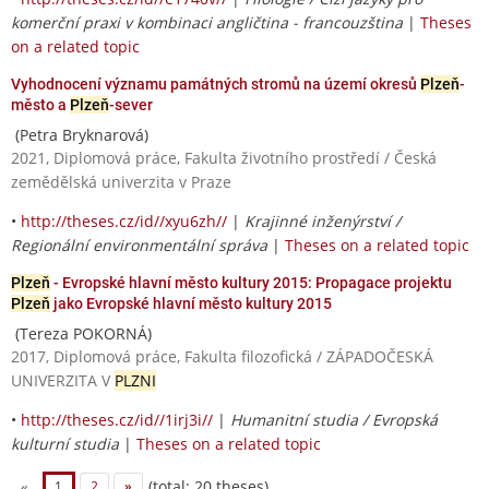
komerční praxi v kombinaci angličtina - francouzština
|
Theses
on a related topic
Vyhodnocení významu památných stromů na území okresů
Plzeň
-
město a
Plzeň
-sever
(Petra Bryknarová)
2021, Diplomová práce, Fakulta životního prostředí / Česká
zemědělská univerzita v Praze
•
http://theses.cz/id//xyu6zh//
|
Krajinné inženýrství /
Regionální environmentální správa
|
Theses on a related topic
Plzeň
- Evropské hlavní město kultury 2015: Propagace projektu
Plzeň
jako Evropské hlavní město kultury 2015
(Tereza POKORNÁ)
2017, Diplomová práce, Fakulta filozofická / ZÁPADOČESKÁ
UNIVERZITA V
PLZNI
•
http://theses.cz/id//1irj3i//
|
Humanitní studia / Evropská
kulturní studia
|
Theses on a related topic
(total: 20 theses)
«
1
2
»