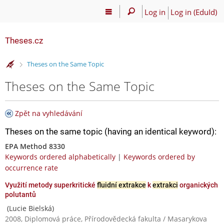
Log in
Log in (EduId)
Theses.cz
>
Theses on the Same Topic
Theses on the Same Topic
Zpět na vyhledávání
Theses on the same topic (having an identical keyword):
EPA Method 8330
Keywords ordered alphabetically
|
Keywords ordered by
occurrence rate
Využití metody superkritické
fluidní extrakce
k
extrakci
organických
polutantů
(Lucie Bielská)
2008, Diplomová práce, Přírodovědecká fakulta / Masarykova