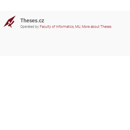
Theses.cz
Operated by
Faculty of Informatics, MU
,
More about Theses
Do you need help?
Participating schools
theses@fi.muni.cz
Administrators of educational
institutions involved
Help
Privacy
Frequently asked questions
Accessibility
Zobrazit klasickou verzi