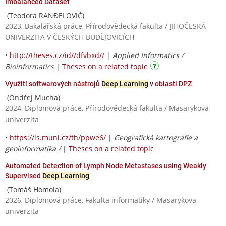
Imbalanced Dataset
(Teodora RANĐELOVIĆ)
2023, Bakalářská práce, Přírodovědecká fakulta / JIHOČESKÁ
UNIVERZITA V ČESKÝCH BUDĚJOVICÍCH
•
http://theses.cz/id//dfvbxd//
|
Applied Informatics /
Bioinformatics
|
Theses on a related topic
Využití softwarových nástrojů
Deep Learning
v oblasti DPZ
(Ondřej Mucha)
2024, Diplomová práce, Přírodovědecká fakulta / Masarykova
univerzita
•
https://is.muni.cz/th/ppwe6/
|
Geografická kartografie a
geoinformatika /
|
Theses on a related topic
Automated Detection of Lymph Node Metastases using Weakly
Supervised
Deep Learning
(Tomáš Homola)
2026, Diplomová práce, Fakulta informatiky / Masarykova
univerzita