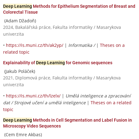
Deep Learning
Methods for Epithelium Segmentation of Breast and
Colorectal Tissue
(Adam Džadoň)
2024, Bakalářská práce, Fakulta informatiky / Masarykova
univerzita
•
https://is.muni.cz/th/ak2yp/
|
Informatika /
|
Theses on a
related topic
Explainability of
Deep Learning
for Genomic sequences
(Jakub Poláček)
2021, Diplomová práce, Fakulta informatiky / Masarykova
univerzita
•
https://is.muni.cz/th/lzelx/
|
Umělá inteligence a zpracování
dat / Strojové učení a umělá inteligence
|
Theses on a related
topic
Deep Learning
Methods in Cell Segmentation and Label Fusion in
Microscopy Video Sequences
(Cem Emre Akbas)