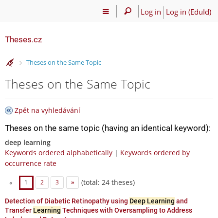
Log in
Log in (EduId)
Theses.cz
>
Theses on the Same Topic
Theses on the Same Topic
Zpět na vyhledávání
Theses on the same topic (having an identical keyword):
deep learning
Keywords ordered alphabetically
|
Keywords ordered by
occurrence rate
(total: 24 theses)
«
1
2
3
»
Detection of Diabetic Retinopathy using
Deep Learning
and
Transfer
Learning
Techniques with Oversampling to Address