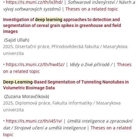
•
https://is.muni.cz/th/lx3hd/
|
Softwarové inženýrství / Návrh a
vývoj softwarových systémů
|
Theses on a related topic
Investigation of
deep learning
approaches to detection and
segmentation of cereal grain spikes in greenhouse and field
images
(Sajid Ullah)
2025, Disertační práce, Přírodovědecká fakulta / Masarykova
univerzita
•
https://is.muni.cz/th/hw45z/
|
Vědy o živé přírodě /
|
Theses
on a related topic
Deep-Learning
-Based Segmentation of Tunneling Nanotubes in
Volumetric Bioimage Data
(Zuzana Moravčíková)
2025, Diplomová práce, Fakulta informatiky / Masarykova
univerzita
•
https://is.muni.cz/th/i451v/
|
Umělá inteligence a zpracování
dat / Strojové učení a umělá inteligence
|
Theses on a related
topic