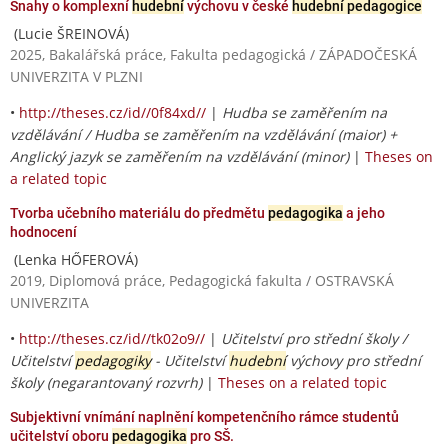
Snahy o komplexní
hudební
výchovu v české
hudební pedagogice
(Lucie ŠREINOVÁ)
2025, Bakalářská práce, Fakulta pedagogická / ZÁPADOČESKÁ
UNIVERZITA V PLZNI
•
http://theses.cz/id//0f84xd//
|
Hudba se zaměřením na
vzdělávání / Hudba se zaměřením na vzdělávání (maior) +
Anglický jazyk se zaměřením na vzdělávání (minor)
|
Theses on
a related topic
Tvorba učebního materiálu do předmětu
pedagogika
a jeho
hodnocení
(Lenka HŐFEROVÁ)
2019, Diplomová práce, Pedagogická fakulta / OSTRAVSKÁ
UNIVERZITA
•
http://theses.cz/id//tk02o9//
|
Učitelství pro střední školy /
Učitelství
pedagogiky
- Učitelství
hudební
výchovy pro střední
školy (negarantovaný rozvrh)
|
Theses on a related topic
Subjektivní vnímání naplnění kompetenčního rámce studentů
učitelství oboru
pedagogika
pro SŠ.