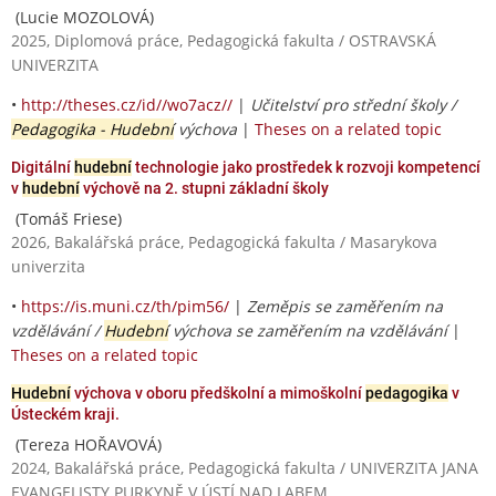
(Lucie MOZOLOVÁ)
2025, Diplomová práce, Pedagogická fakulta / OSTRAVSKÁ
UNIVERZITA
•
http://theses.cz/id//wo7acz//
|
Učitelství pro střední školy /
Pedagogika - Hudební
výchova
|
Theses on a related topic
Digitální
hudební
technologie jako prostředek k rozvoji kompetencí
v
hudební
výchově na 2. stupni základní školy
(Tomáš Friese)
2026, Bakalářská práce, Pedagogická fakulta / Masarykova
univerzita
•
https://is.muni.cz/th/pim56/
|
Zeměpis se zaměřením na
vzdělávání /
Hudební
výchova se zaměřením na vzdělávání
|
Theses on a related topic
Hudební
výchova v oboru předškolní a mimoškolní
pedagogika
v
Ústeckém kraji.
(Tereza HOŘAVOVÁ)
2024, Bakalářská práce, Pedagogická fakulta / UNIVERZITA JANA
EVANGELISTY PURKYNĚ V ÚSTÍ NAD LABEM