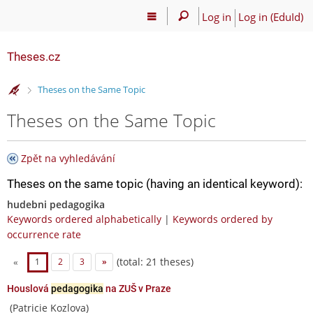
Log in
Log in (EduId)
Theses.cz
>
Theses on the Same Topic
Theses on the Same Topic
Zpět na vyhledávání
Theses on the same topic (having an identical keyword):
hudebni pedagogika
Keywords ordered alphabetically
|
Keywords ordered by
occurrence rate
(total: 21 theses)
«
1
2
3
»
Houslová
pedagogika
na ZUŠ v Praze
(Patricie Kozlova)