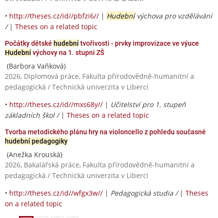
•
http://theses.cz/id//pbfzi6//
|
Hudební
výchova pro vzdělávání
/
|
Theses on a related topic
Počátky dětské
hudební
tvořivosti - prvky improvizace ve výuce
Hudební
výchovy na 1. stupni ZŠ
(Barbora Vaňková)
2026, Diplomová práce, Fakulta přírodovědně-humanitní a
pedagogická / Technická univerzita v Liberci
•
http://theses.cz/id//mxs68y//
|
Učitelství pro 1. stupeň
základních škol /
|
Theses on a related topic
Tvorba metodického plánu hry na violoncello z pohledu současné
hudební pedagogiky
(Anežka Krouská)
2026, Bakalářská práce, Fakulta přírodovědně-humanitní a
pedagogická / Technická univerzita v Liberci
•
http://theses.cz/id//wfgx3w//
|
Pedagogická studia /
|
Theses
on a related topic