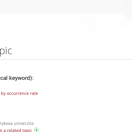
pic
ical keyword):
by occurrence rate
rykova univerzita
n a related topic