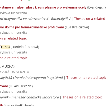
(Eva Krejčíř
o stanovení alpelisibu v krevní plasmě pro výzkumné účely
rykova univerzita
ní diagnostika ve zdravotnictví - Bioanalytik /
|
Theses on a related
(Eva Krejčířová)
í skvrně pro farmakokinetické profilování
rykova univerzita
n a related topic
(Daniela Štolbová)
í
HPLC
rykova univerzita
on a related topic
k MUCHA)
TRAVSKÁ UNIVERZITA
nalytická chemie heterogenních systémů
|
Theses on a related topi
(Lukáš Hekerle)
ování
rykova univerzita
chemik - manažer chemické laboratoře
|
Theses on a related topic
(Lenka Jindřichová)
ik