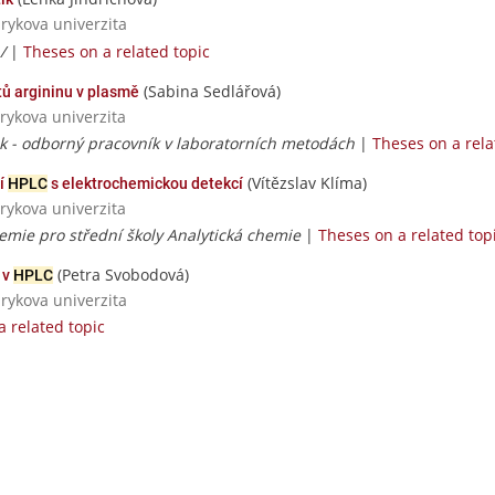
rykova univerzita
 /
|
Theses on a related topic
(Sabina Sedlářová)
ů argininu v plasmě
rykova univerzita
ik - odborný pracovník v laboratorních metodách
|
Theses on a rela
(Vítězslav Klíma)
cí
HPLC
s elektrochemickou detekcí
rykova univerzita
hemie pro střední školy Analytická chemie
|
Theses on a related top
(Petra Svobodová)
 v
HPLC
rykova univerzita
a related topic