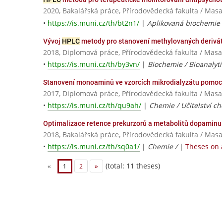
2020, Bakalářská práce, Přírodovědecká fakulta / Masa
•
https://is.muni.cz/th/bt2n1/
|
Aplikovaná biochemie
Vývoj
HPLC
metody pro stanovení methylovaných derivát
2018, Diplomová práce, Přírodovědecká fakulta / Masa
•
https://is.muni.cz/th/by3vn/
|
Biochemie / Bioanalyt
Stanovení monoaminů ve vzorcích mikrodialyzátu pomo
2017, Diplomová práce, Přírodovědecká fakulta / Masa
•
https://is.muni.cz/th/qu9ah/
|
Chemie / Učitelství c
Optimalizace retence prekurzorů a metabolitů dopaminu
2018, Bakalářská práce, Přírodovědecká fakulta / Masa
•
https://is.muni.cz/th/sq0a1/
|
Chemie /
|
Theses on 
(total: 11 theses)
«
1
2
»