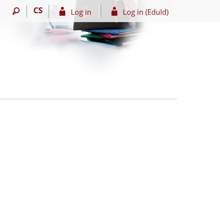
CS
Log in
Log in (EduId)