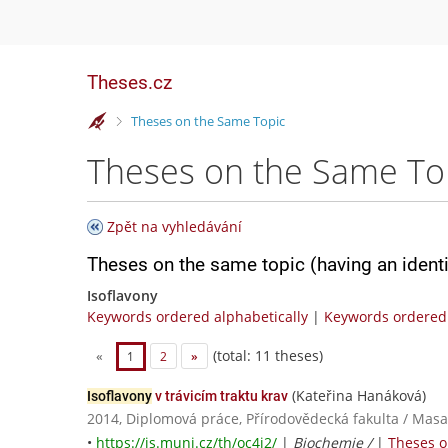
Theses.cz
>
Theses on the Same Topic
Theses on the Same To
Zpět na vyhledávání
Theses on the same topic (having an ident
Isoflavony
Keywords ordered alphabetically
|
Keywords ordered 
(total: 11 theses)
«
1
2
»
(Kateřina Hanáková)
Isoflavony
v trávicím traktu krav
2014, Diplomová práce, Přírodovědecká fakulta / Masa
•
https://is.muni.cz/th/oc4i2/
|
Biochemie /
|
Theses o