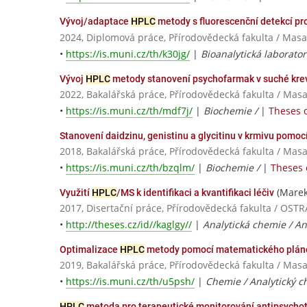
Vývoj/adaptace
HPLC
metody s fluorescenční detekcí pr
2024, Diplomová práce, Přírodovědecká fakulta / Masa
•
https://is.muni.cz/th/k30jg/
|
Bioanalytická laborator
Vývoj
HPLC
metody stanovení psychofarmak v suché krevn
2022, Bakalářská práce, Přírodovědecká fakulta / Masa
•
https://is.muni.cz/th/mdf7j/
|
Biochemie /
|
Theses o
Stanovení daidzinu, genistinu a glycitinu v krmivu pomoc
2018, Bakalářská práce, Přírodovědecká fakulta / Masa
•
https://is.muni.cz/th/bzqlm/
|
Biochemie /
|
Theses 
(Mare
Využití
HPLC
/MS k identifikaci a kvantifikaci léčiv
2017, Disertační práce, Přírodovědecká fakulta / OS
•
http://theses.cz/id//kaglgy//
|
Analytická chemie / A
Optimalizace
HPLC
metody pomocí matematického plán
2019, Bakalářská práce, Přírodovědecká fakulta / Masa
•
https://is.muni.cz/th/u5psh/
|
Chemie / Analytický 
HPLC
metoda pro terapeutické monitorování antipsychot