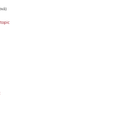
ová)
 topic
c