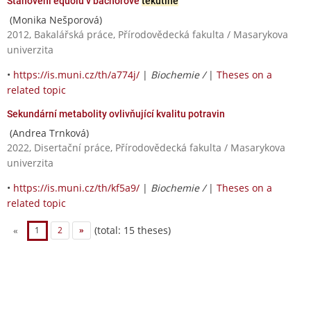
Stanovení equolu v bachorové
tekutině
(Monika Nešporová)
2012, Bakalářská práce, Přírodovědecká fakulta / Masarykova
univerzita
•
https://is.muni.cz/th/a774j/
|
Biochemie /
|
Theses on a
related topic
Sekundární metabolity ovlivňující kvalitu potravin
(Andrea Trnková)
2022, Disertační práce, Přírodovědecká fakulta / Masarykova
univerzita
•
https://is.muni.cz/th/kf5a9/
|
Biochemie /
|
Theses on a
related topic
(total: 15 theses)
«
1
2
»