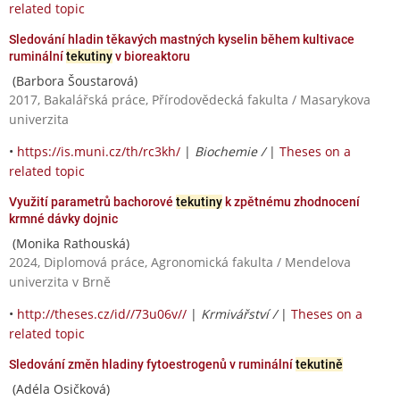
related topic
Sledování hladin těkavých mastných kyselin během kultivace
ruminální
tekutiny
v bioreaktoru
(Barbora Šoustarová)
2017, Bakalářská práce, Přírodovědecká fakulta / Masarykova
univerzita
•
https://is.muni.cz/th/rc3kh/
|
Biochemie /
|
Theses on a
related topic
Využití parametrů bachorové
tekutiny
k zpětnému zhodnocení
krmné dávky dojnic
(Monika Rathouská)
2024, Diplomová práce, Agronomická fakulta / Mendelova
univerzita v Brně
•
http://theses.cz/id//73u06v//
|
Krmivářství /
|
Theses on a
related topic
Sledování změn hladiny fytoestrogenů v ruminální
tekutině
(Adéla Osičková)