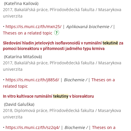
(Kateřina Kailová)
2017, Bakalářská práce, Přírodovědecká fakulta / Masarykova
univerzita
•
https://is.muni.cz/th/mxn25/
|
Aplikovaná biochemie /
|
Theses on a related topic
Sledování hladin jetelových isoflavonoidů v ruminální
tekutině
za
pomoci bioreaktoru v přítomnosti jadrného typu krmiva
(Katarína Mitašová)
2017, Bakalářská práce, Přírodovědecká fakulta / Masarykova
univerzita
•
https://is.muni.cz/th/j885d/
|
Biochemie /
|
Theses on a
related topic
In vitro kultivace ruminální
tekutiny
v bioreaktoru
(David Galuška)
2018, Diplomová práce, Přírodovědecká fakulta / Masarykova
univerzita
•
https://is.muni.cz/th/sz2q4/
|
Biochemie /
|
Theses on a