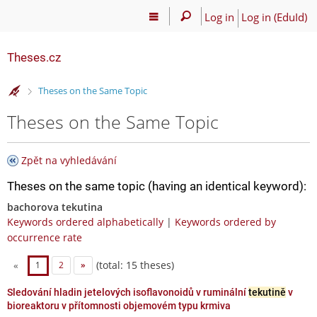
Log in
Log in (EduId)
Theses.cz
>
Theses on the Same Topic
Theses on the Same Topic
Zpět na vyhledávání
Theses on the same topic (having an identical keyword):
bachorova tekutina
Keywords ordered alphabetically
|
Keywords ordered by
occurrence rate
(total: 15 theses)
«
1
2
»
Sledování hladin jetelových isoflavonoidů v ruminální
tekutině
v
bioreaktoru v přítomnosti objemovém typu krmiva