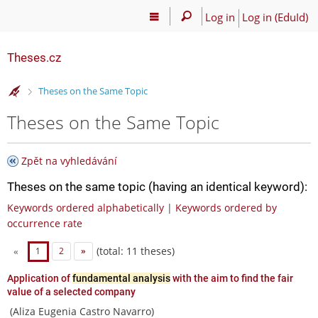
Log in
Log in (EduId)
Theses.cz
>
Theses on the Same Topic
Theses on the Same Topic
Zpět na vyhledávání
Theses on the same topic (having an identical keyword):
Keywords ordered alphabetically
|
Keywords ordered by
occurrence rate
(total: 11 theses)
«
1
2
»
Application of
fundamental analysis
with the aim to find the fair
value of a selected company
(Aliza Eugenia Castro Navarro)