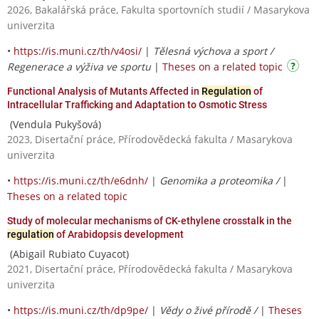
2026, Bakalářská práce, Fakulta sportovních studií / Masarykova
univerzita
•
https://is.muni.cz/th/v4osi/
|
Tělesná výchova a sport /
Regenerace a výživa ve sportu
|
Theses on a related topic
Functional Analysis of Mutants Affected in
Regulation
of
Intracellular Trafficking and Adaptation to Osmotic Stress
(Vendula Pukyšová)
2023, Disertační práce, Přírodovědecká fakulta / Masarykova
univerzita
•
https://is.muni.cz/th/e6dnh/
|
Genomika a proteomika /
|
Theses on a related topic
Study of molecular mechanisms of CK-ethylene crosstalk in the
regulation
of Arabidopsis development
(Abigail Rubiato Cuyacot)
2021, Disertační práce, Přírodovědecká fakulta / Masarykova
univerzita
•
https://is.muni.cz/th/dp9pe/
|
Vědy o živé přírodě /
|
Theses