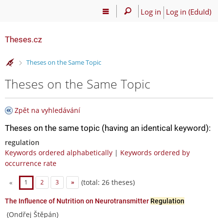
Log in
Log in (EduId)
Theses.cz
>
Theses on the Same Topic
Theses on the Same Topic
Zpět na vyhledávání
Theses on the same topic (having an identical keyword):
regulation
Keywords ordered alphabetically
|
Keywords ordered by
occurrence rate
(total: 26 theses)
«
1
2
3
»
The Influence of Nutrition on Neurotransmitter
Regulation
(Ondřej Štěpán)