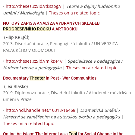
•
http://theses.cz/id//tkszpg//
|
Teorie a dějiny hudebního
umění / Muzikologie
|
Theses on a related topic
NOTOVÝ ZÁPIS A ANALÝZA VYBRANÝCH SKLADEB
PROGRESIVNÍHO ROCKU
A ARTROCKU
(Filip KREJČÍ)
2013, Disertační práce, Pedagogická fakulta / UNIVERZITA
PALACKÉHO V OLOMOUCI
•
http://theses.cz/id//mikz44//
|
Specializace v pedagogice /
Hudební teorie a pedagogika
|
Theses on a related topic
Documentary
Theater
in Post - War Communities
(Lea Blaskó)
2019, Diplomová práce, Divadelní fakulta / Akademie múzických
umění v Praze
•
http://hdl.handle.net/10318/16468
|
Dramatická umění /
Herectví se zaměřením na autorskou tvorbu a pedagogiku
|
Theses on a related topic
Online Activism: The Internet as a
Tool
for Social Change in the