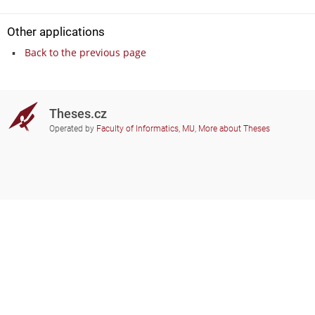
Other applications
Back to the previous page
Theses.cz
Operated by
Faculty of Informatics, MU
,
More about Theses
Do you need help?
Participating schools
theses@fi.muni.cz
Administrators of educational
institutions involved
Help
Privacy
Frequently asked questions
Accessibility