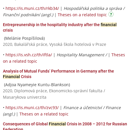
•
https://is.muni.cz/th/rkb34/
|
Hospodářská politika a správa /
Finanční podnikání (angl.)
|
Theses on a related topic
Entrepreunership in the hospitality industry after the
financial
crisis
(Melánie Pospíšilová)
2020, Bakalářská práce, Vysoká škola hotelová v Praze
•
https://is.vsh.cz/th/iftla/
|
Hospitality Management /
|
Theses
on a related topic
Analysis of Mutual Funds’ Performance in Germany after the
Financial
Crisis
(Adjoa Nyameyie Kuntu-Blankson)
2020, Diplomová práce, Ekonomicko-správní fakulta /
Masarykova univerzita
•
https://is.muni.cz/th/zvc93/
|
Finance a účetnictví / Finance
(angl.)
|
Theses on a related topic
Consequences of Global
Financial
Crisis in 2008 – 2012 for Russian
Federation