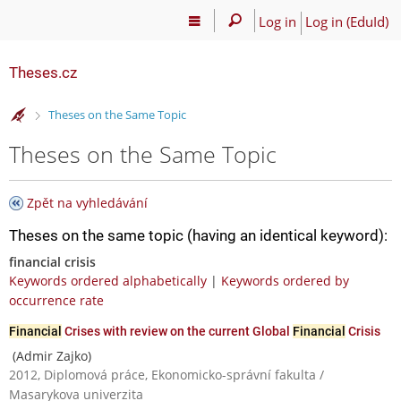
Log in
Log in (EduId)
Theses.cz
>
Theses on the Same Topic
Theses on the Same Topic
Zpět na vyhledávání
Theses on the same topic (having an identical keyword):
financial crisis
Keywords ordered alphabetically
|
Keywords ordered by
occurrence rate
Financial
Crises with review on the current Global
Financial
Crisis
(Admir Zajko)
2012, Diplomová práce, Ekonomicko-správní fakulta /
Masarykova univerzita