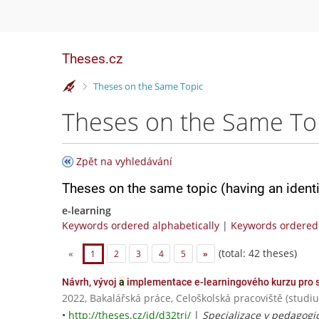
Theses.cz
>
Theses on the Same Topic
Theses on the Same To
Zpět na vyhledávání
Theses on the same topic (having an ident
e-learning
Keywords ordered alphabetically
|
Keywords ordered 
(total: 42 theses)
«
1
2
3
4
5
»
Návrh, vývoj
a
implementace e-learningového kurzu pro s
2022, Bakalářská práce, Celoškolská pracoviště (studi
•
http://theses.cz/id/d32trj/
|
Specializace v pedagogic