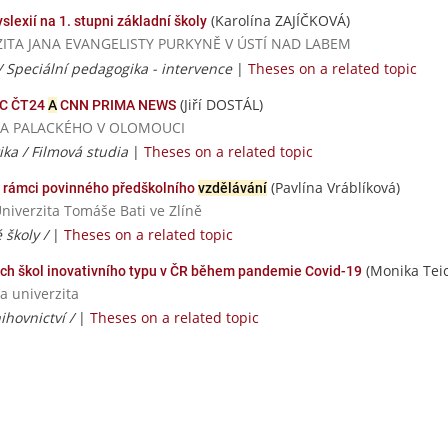
(Karolína ZAJÍČKOVÁ)
slexií na 1. stupni základní školy
VERZITA JANA EVANGELISTY PURKYNĚ V ÚSTÍ NAD LABEM
/ Speciální pedagogika - intervence
|
Theses on a related topic
(Jiří DOSTÁL)
C ČT24
A
CNN PRIMA NEWS
ERZITA PALACKÉHO V OLOMOUCI
tika / Filmová studia
|
Theses on a related topic
(Pavlína Vráblíková)
 rámci povinného předškolního
vzdělávání
Univerzita Tomáše Bati ve Zlíně
 školy /
|
Theses on a related topic
(Monika Tei
ch škol inovativního typu v ČR během pandemie Covid-19
a univerzita
ihovnictví /
|
Theses on a related topic