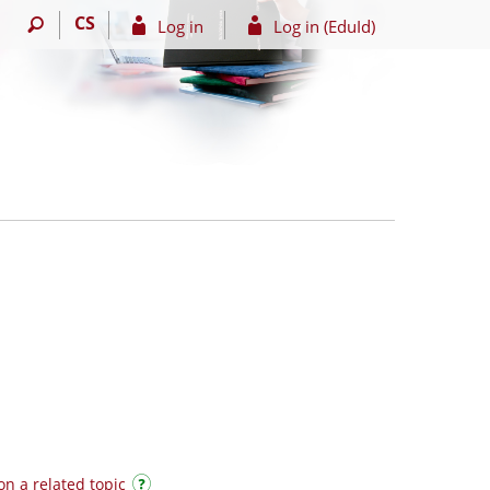
CS
Log in
Log in (EduId)
on a related topic