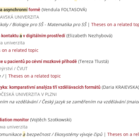
(Vendula FOLTASOVÁ)
 a asynchronní
formě
TRAVSKÁ UNIVERZITA
školy / Biologie pro SŠ - Matematika pro SŠ
|
Theses on a related to
(Elizabeth Nezhybová)
m kontaktu
a
v digitálním prostředí
va univerzita
 on a related topic
(Tereza Tlustá)
ce u pacientů po cévní mozkové příhodě
ýrství / ČVUT
e /
|
Theses on a related topic
(Daria KRAIEVSKA
zyka: komparativní analýza tří vzdělávacích formátů
DOČESKÁ UNIVERZITA V PLZNI
ním na vzdělávání / Český jazyk se zaměřením na vzdělávání (mai
(Vojtěch Szotkowski)
iation monitor
ova univerzita
komunikace
a
bezpečnost / Ekosystémy vývoje čipů
|
Theses on a rel