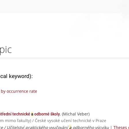
pic
ical keyword):
by occurrence rate
(Michal Veber)
třední technické
a
odborné školy.
um mimo fakulty) / České vysoké učení technické v Praze
e / Učitelství praktického vyučování
a
odborného výcviku
|
Theses 