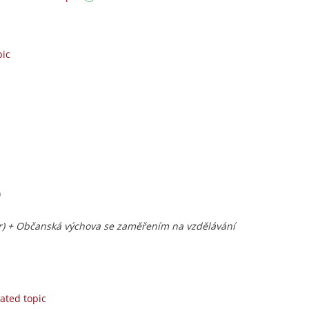
pic
)
or) + Občanská výchova se zaměřením na vzdělávání
ated topic