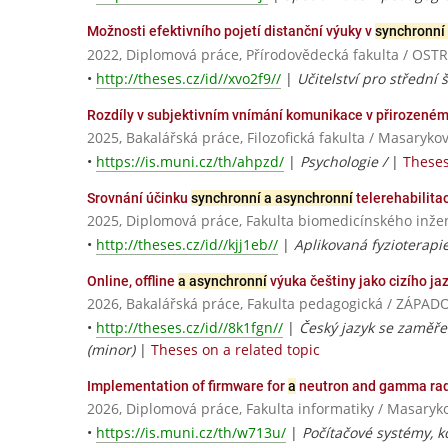
Možnosti efektivního pojetí distanční výuky v
synchronní
2022, Diplomová práce, Přírodovědecká fakulta / OS
•
http://theses.cz/id//xvo2f9//
|
Učitelství pro střední 
Rozdíly v subjektivním vnímání komunikace v přirozené
2025, Bakalářská práce, Filozofická fakulta / Masaryko
•
https://is.muni.cz/th/ahpzd/
|
Psychologie /
|
Theses
Srovnání účinku
synchronní a asynchronní
telerehabilita
2025, Diplomová práce, Fakulta biomedicínského inžen
•
http://theses.cz/id//kjj1eb//
|
Aplikovaná fyzioterapi
Online, offline
a asynchronní
výuka češtiny jako cizího ja
2026, Bakalářská práce, Fakulta pedagogická / ZÁPA
•
http://theses.cz/id//8k1fgn//
|
Český jazyk se zaměře
(minor)
|
Theses on a related topic
Implementation of firmware for
a
neutron and gamma rad
2026, Diplomová práce, Fakulta informatiky / Masaryk
•
https://is.muni.cz/th/w713u/
|
Počítačové systémy, 