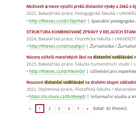
Možnosti
a
meze využití prvků distanční výuky u žáků s dy
2022, Bakalářská práce, Pedagogická fakulta / UNI
•
http://theses.cz/id//2tprh4//
|
Speciální pedagogika 
STRUKTURA KOMBINOVANÉ ZPRÁVY V RELACÍCH STANI
2024, Bakalářská práce, Filozofická fakulta / UNIV
•
http://theses.cz/id//ozaltp//
|
Žurnalistika / Žurnalis
Názory učitelů mateřských škol na
distanční vzdělávání
v
2023, Bakalářská práce, Fakulta humanitních studií / 
•
http://theses.cz/id//i9uin0//
|
Učitelství pro mateřské
Nouzové
distanční vzdělávání
na druhém stupni základní
2022, Diplomová práce, Filozofická fakulta / Masarykov
•
https://is.muni.cz/th/dseyd/
|
Informační studia a kn
(total: 42 theses)
«
1
2
3
4
5
»