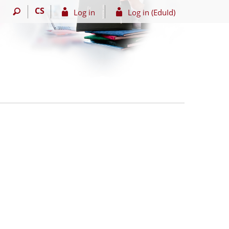
CS
Log in
Log in (EduId)