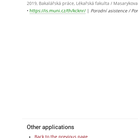
2019, Bakalářská práce, Lékařská fakulta / Masarykova
•
https://is.muni.cz/th/kcknr/
|
Porodní asistence / Po
Other applications
Back to the previous page