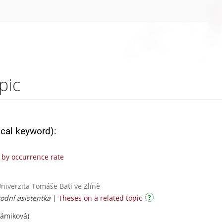
pic
ical keyword):
by occurrence rate
Univerzita Tomáše Bati ve Zlíně
rodní asistentka
|
Theses on a related topic
ámiková)