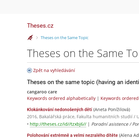
Theses.cz
>
Theses on the Same Topic
Theses on the Same To
Zpět na vyhledávání
Theses on the same topic (having an ident
cangaroo care
Keywords ordered alphabetically
|
Keywords ordered 
(Aneta Ponížilová)
Klokánkování nedonošených dětí
2016, Bakalářská práce, Fakulta humanitních studií / 
•
http://theses.cz/id//tzxbj6//
|
Porodní asistence / Po
(Alena Ad
Polohování extrémně a velmi nezralého dítěte