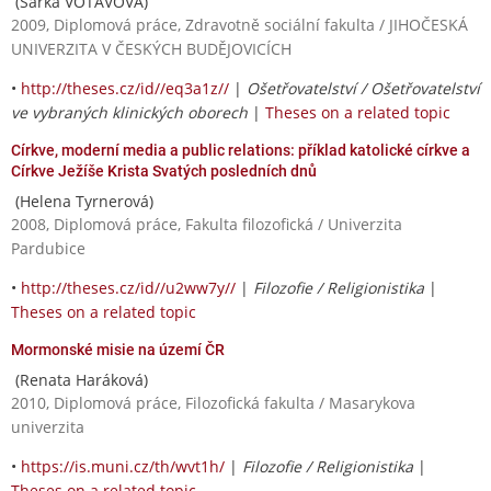
(Šárka VOTAVOVÁ)
2009, Diplomová práce, Zdravotně sociální fakulta / JIHOČESKÁ
UNIVERZITA V ČESKÝCH BUDĚJOVICÍCH
•
http://theses.cz/id//eq3a1z//
|
Ošetřovatelství / Ošetřovatelství
ve vybraných klinických oborech
|
Theses on a related topic
Církve, moderní media a public relations: příklad katolické církve a
Církve Ježíše Krista Svatých posledních dnů
(Helena Tyrnerová)
2008, Diplomová práce, Fakulta filozofická / Univerzita
Pardubice
•
http://theses.cz/id//u2ww7y//
|
Filozofie / Religionistika
|
Theses on a related topic
Mormonské misie na území ČR
(Renata Haráková)
2010, Diplomová práce, Filozofická fakulta / Masarykova
univerzita
•
https://is.muni.cz/th/wvt1h/
|
Filozofie / Religionistika
|
Theses on a related topic