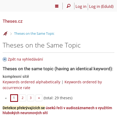
Log in
Log in (EduId)
Theses.cz
>
Theses on the Same Topic
Theses on the Same Topic
Zpět na vyhledávání
Theses on the same topic (having an identical keyword):
komplexní sítě
Keywords ordered alphabetically
|
Keywords ordered by
occurrence rate
(total: 29 theses)
«
1
2
3
»
Detekce překrývajících se
úseků řeči v audiozáznamech s využitím
hlubokých neuronových sítí