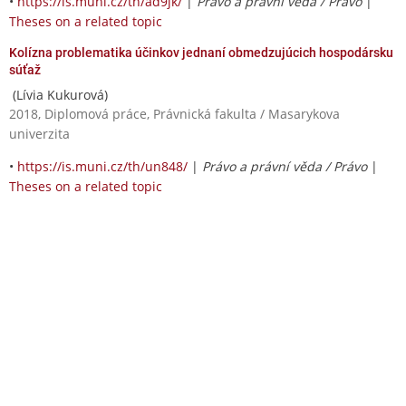
•
https://is.muni.cz/th/ad9jk/
|
Právo a právní věda / Právo
|
Theses on a related topic
Kolízna problematika účinkov jednaní obmedzujúcich hospodársku
súťaž
(Lívia Kukurová)
2018, Diplomová práce, Právnická fakulta / Masarykova
univerzita
•
https://is.muni.cz/th/un848/
|
Právo a právní věda / Právo
|
Theses on a related topic