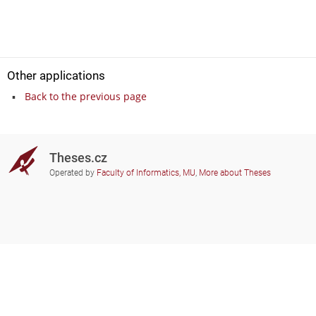
Other applications
Back to the previous page
Theses.cz
Operated by
Faculty of Informatics, MU
,
More about Theses
Do you need help?
Participating schools
theses@fi.muni.cz
Administrators of educational
institutions involved
Help
Privacy