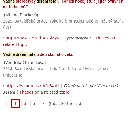
Vadné
stereotypy
držení těla
u ledních hokejistů a jejich ovlivnění
metodou ACT
(Milena Ptáčková)
2025, Bakalářská práce, Fakulta biomedicínského inženýrství /
ČVUT
•
http://theses.cz/id//8z5f4y//
|
Fyzioterapie /
|
Theses on a
related topic
Vadné držení těla
u dětí školního věku
(Vendula Chromková)
2014, Bakalářská práce, Lékařská fakulta / Masarykova
univerzita
•
https://is.muni.cz/th/c64bf/
|
Ošetřovatelství / Všeobecná
sestra
|
Theses on a related topic
(total: 30 theses)
«
1
2
3
»