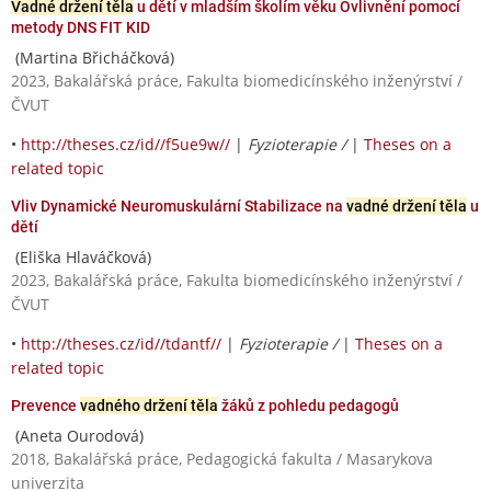
Vadné držení těla
u dětí v mladším školím věku Ovlivnění pomocí
metody DNS FIT KID
(Martina Břicháčková)
2023, Bakalářská práce, Fakulta biomedicínského inženýrství /
ČVUT
•
http://theses.cz/id//f5ue9w//
|
Fyzioterapie /
|
Theses on a
related topic
Vliv Dynamické Neuromuskulární Stabilizace na
vadné držení těla
u
dětí
(Eliška Hlaváčková)
2023, Bakalářská práce, Fakulta biomedicínského inženýrství /
ČVUT
•
http://theses.cz/id//tdantf//
|
Fyzioterapie /
|
Theses on a
related topic
Prevence
vadného držení těla
žáků z pohledu pedagogů
(Aneta Ourodová)
2018, Bakalářská práce, Pedagogická fakulta / Masarykova
univerzita