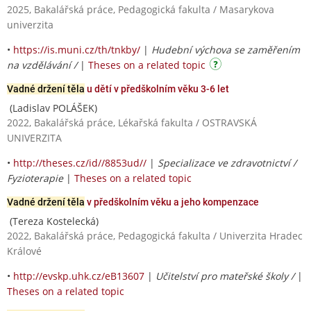
2025, Bakalářská práce, Pedagogická fakulta / Masarykova
univerzita
•
https://is.muni.cz/th/tnkby/
|
Hudební výchova se zaměřením
na vzdělávání /
|
Theses on a related topic
Vadné držení těla
u dětí v předškolním věku 3-6 let
(Ladislav POLÁŠEK)
2022, Bakalářská práce, Lékařská fakulta / OSTRAVSKÁ
UNIVERZITA
•
http://theses.cz/id//8853ud//
|
Specializace ve zdravotnictví /
Fyzioterapie
|
Theses on a related topic
Vadné držení těla
v předškolním věku a jeho kompenzace
(Tereza Kostelecká)
2022, Bakalářská práce, Pedagogická fakulta / Univerzita Hradec
Králové
•
http://evskp.uhk.cz/eB13607
|
Učitelství pro mateřské školy /
|
Theses on a related topic