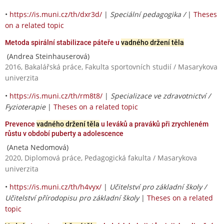
•
https://is.muni.cz/th/dxr3d/
|
Speciální pedagogika /
|
Theses
on a related topic
Metoda spirální stabilizace páteře u
vadného držení těla
(Andrea Steinhauserová)
2016, Bakalářská práce, Fakulta sportovních studií / Masarykova
univerzita
•
https://is.muni.cz/th/rm8t8/
|
Specializace ve zdravotnictví /
Fyzioterapie
|
Theses on a related topic
Prevence
vadného držení těla
u leváků a praváků při zrychleném
růstu v období puberty a adolescence
(Aneta Nedomová)
2020, Diplomová práce, Pedagogická fakulta / Masarykova
univerzita
•
https://is.muni.cz/th/h4vyx/
|
Učitelství pro základní školy /
Učitelství přírodopisu pro základní školy
|
Theses on a related
topic