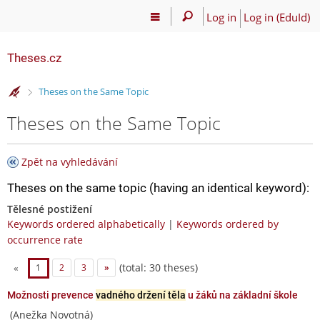
Log in
Log in (EduId)
Theses.cz
>
Theses on the Same Topic
Theses on the Same Topic
Zpět na vyhledávání
Theses on the same topic (having an identical keyword):
Tělesné postižení
Keywords ordered alphabetically
|
Keywords ordered by
occurrence rate
(total: 30 theses)
«
1
2
3
»
Možnosti prevence
vadného držení těla
u žáků na základní škole
(Anežka Novotná)