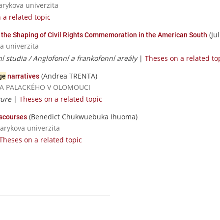
sarykova univerzita
 a related topic
(Jul
d the Shaping of Civil Rights Commemoration in the American South
a univerzita
í studia / Anglofonní a frankofonní areály
|
Theses on a related to
(Andrea TRENTA)
ge
narratives
RZITA PALACKÉHO V OLOMOUCI
ture
|
Theses on a related topic
(Benedict Chukwuebuka Ihuoma)
iscourses
sarykova univerzita
Theses on a related topic