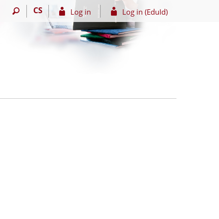
CS
Log in
Log in (EduId)