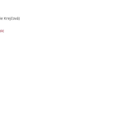
ie Krejčová)
pic