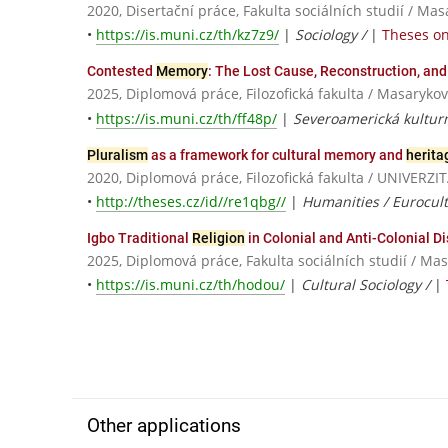
2020, Disertační práce, Fakulta sociálních studií / Ma
•
https://is.muni.cz/th/kz7z9/
|
Sociology /
|
Theses on
Contested
Memory
: The Lost Cause, Reconstruction, an
2025, Diplomová práce, Filozofická fakulta / Masarykov
•
https://is.muni.cz/th/ff48p/
|
Severoamerická kulturn
Pluralism
as a framework for cultural memory and
herita
2020, Diplomová práce, Filozofická fakulta / UNIVE
•
http://theses.cz/id//re1qbg//
|
Humanities / Eurocul
Igbo Traditional
Religion
in Colonial and Anti-Colonial D
2025, Diplomová práce, Fakulta sociálních studií / Ma
•
https://is.muni.cz/th/hodou/
|
Cultural Sociology /
|
Other applications