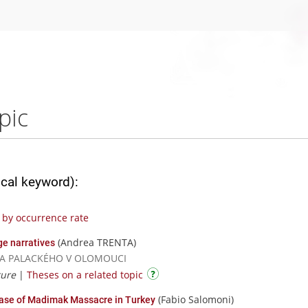
pic
ical keyword):
by occurrence rate
(Andrea TRENTA)
ge narratives
RZITA PALACKÉHO V OLOMOUCI
ture
|
Theses on a related topic
(Fabio Salomoni)
case of Madimak Massacre in Turkey