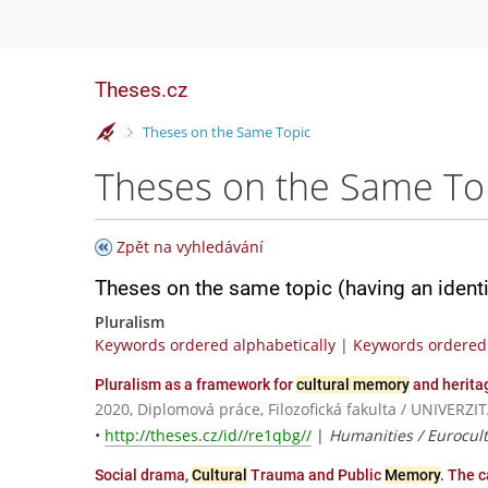
Theses.cz
>
Theses on the Same Topic
Theses on the Same To
Zpět na vyhledávání
Theses on the same topic (having an ident
Pluralism
Keywords ordered alphabetically
|
Keywords ordered 
Pluralism as a framework for
cultural memory
and herita
2020, Diplomová práce, Filozofická fakulta / UNIVE
•
http://theses.cz/id//re1qbg//
|
Humanities / Eurocul
Social drama,
Cultural
Trauma and Public
Memory
. The 