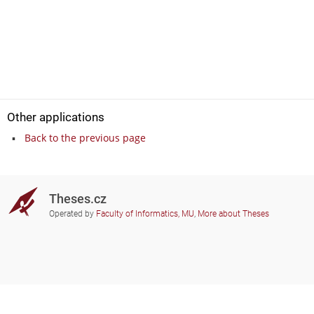
Other applications
Back to the previous page
Theses.cz
Operated by
Faculty of Informatics, MU
,
More about Theses
Do you need help?
Participating schools
theses@fi.muni.cz
Administrators of educational