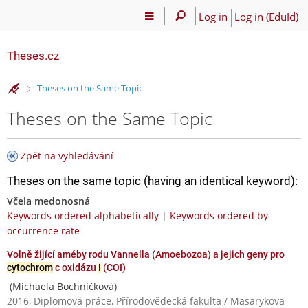
Log in
Log in (EduId)
Theses.cz
>
Theses on the Same Topic
Theses on the Same Topic
Zpět na vyhledávání
Theses on the same topic (having an identical keyword):
Včela medonosná
Keywords ordered alphabetically
|
Keywords ordered by
occurrence rate
Volně žijící améby rodu Vannella (Amoebozoa) a jejich geny pro
cytochrom
c oxidázu
I
(COI)
(Michaela Bochníčková)
2016, Diplomová práce, Přírodovědecká fakulta / Masarykova