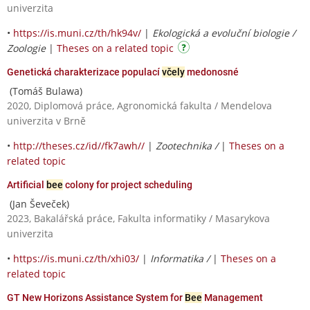
univerzita
•
https://is.muni.cz/th/hk94v/
|
Ekologická a evoluční biologie /
Zoologie
|
Theses on a related topic
Genetická charakterizace populací
včely
medonosné
(Tomáš Bulawa)
2020, Diplomová práce, Agronomická fakulta / Mendelova
univerzita v Brně
•
http://theses.cz/id//fk7awh//
|
Zootechnika /
|
Theses on a
related topic
Artificial
bee
colony for project scheduling
(Jan Ševeček)
2023, Bakalářská práce, Fakulta informatiky / Masarykova
univerzita
•
https://is.muni.cz/th/xhi03/
|
Informatika /
|
Theses on a
related topic
GT New Horizons Assistance System for
Bee
Management