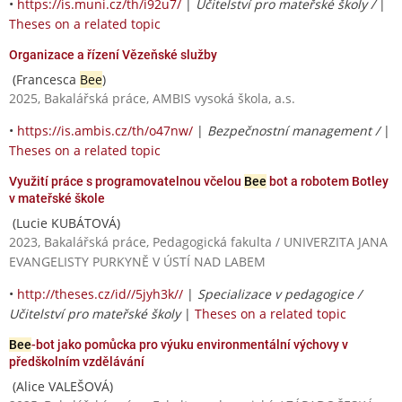
•
https://is.muni.cz/th/i92u7/
|
Učitelství pro mateřské školy /
|
Theses on a related topic
Organizace a řízení Vězeňské služby
(Francesca
Bee
)
2025, Bakalářská práce, AMBIS vysoká škola, a.s.
•
https://is.ambis.cz/th/o47nw/
|
Bezpečnostní management /
|
Theses on a related topic
Využití práce s programovatelnou včelou
Bee
bot a robotem Botley
v mateřské škole
(Lucie KUBÁTOVÁ)
2023, Bakalářská práce, Pedagogická fakulta / UNIVERZITA JANA
EVANGELISTY PURKYNĚ V ÚSTÍ NAD LABEM
•
http://theses.cz/id//5jyh3k//
|
Specializace v pedagogice /
Učitelství pro mateřské školy
|
Theses on a related topic
Bee
-bot jako pomůcka pro výuku environmentální výchovy v
předškolním vzdělávání
(Alice VALEŠOVÁ)