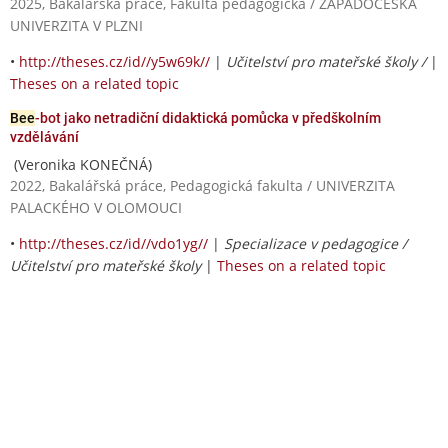
2025, Bakalářská práce, Fakulta pedagogická / ZÁPADOČESKÁ
UNIVERZITA V PLZNI
•
http://theses.cz/id//y5w69k//
|
Učitelství pro mateřské školy /
|
Theses on a related topic
Bee
-bot jako netradiční didaktická pomůcka v předškolním
vzdělávání
(Veronika KONEČNÁ)
2022, Bakalářská práce, Pedagogická fakulta / UNIVERZITA
PALACKÉHO V OLOMOUCI
•
http://theses.cz/id//vdo1yg//
|
Specializace v pedagogice /
Učitelství pro mateřské školy
|
Theses on a related topic