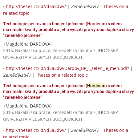
•
http://theses.cz/id//d5a3dw//
|
Zemědělství /
|
Theses on a
related topic
Technologie pěstování a hnojení ječmene (Hordeum) s cílem
maximální kvality produktu a jeho využití pro výrobu doplňku stravy
"zeleného ječmene"
(Magdaléna DARDOVÁ)
2015, Bakalářská práce, Zemědělská fakulta / JIHOČESKÁ
UNIVERZITA V ČESKÝCH BUDĚJOVICÍCH
•
http://theses.cz/id//d5a3dw/Dardov_BP_-_zelen_je_men.pdf/
|
Zemědělství /
|
Theses on a related topic
Technologie pěstování a hnojení ječmene (
Hordeum
) s cílem
maximální kvality produktu a jeho využití pro výrobu doplňku stravy
"zeleného ječmene"
(Magdaléna DARDOVÁ)
2015, Bakalářská práce, Zemědělská fakulta / JIHOČESKÁ
UNIVERZITA V ČESKÝCH BUDĚJOVICÍCH
•
http://theses.cz/id//d5a3dw//
|
Zemědělství /
|
Theses on a
related topic