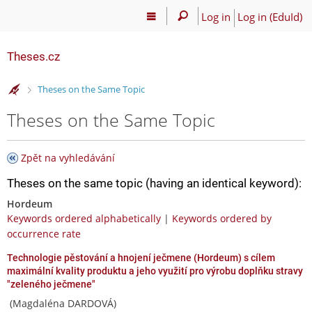
Log in
Log in (EduId)
Theses.cz
>
Theses on the Same Topic
Theses on the Same Topic
Zpět na vyhledávání
Theses on the same topic (having an identical keyword):
Hordeum
Keywords ordered alphabetically
|
Keywords ordered by
occurrence rate
Technologie pěstování a hnojení ječmene (Hordeum) s cílem
maximální kvality produktu a jeho využití pro výrobu doplňku stravy
"zeleného ječmene"
(Magdaléna DARDOVÁ)