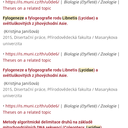
•
https://is.muni.cz/th/u0de6/
|
Biologie (čtyřleté) / Zoologie
|
Theses on a related topic
Fylogeneze
a fylogeografie rodu
Libnetis
(Lycidae) a
světluškovitých z jihovýchodní Asie.
(Kristýna Janišová)
2015, Disertační práce, Přírodovědecká fakulta / Masarykova
univerzita
•
https://is.muni.cz/th/u0de6/
|
Biologie (čtyřleté) / Zoologie
|
Theses on a related topic
Fylogeneze a fylogeografie rodu Libnetis (
Lycidae
) a
světluškovitých z jihovýchodní Asie.
(Kristýna Janišová)
2015, Disertační práce, Přírodovědecká fakulta / Masarykova
univerzita
•
https://is.muni.cz/th/u0de6/
|
Biologie (čtyřleté) / Zoologie
|
Theses on a related topic
Metody algoritmické delimitace druhů na základě
mitochondriálních DNA sekvencí (Coleoptera:
Lycidae
)