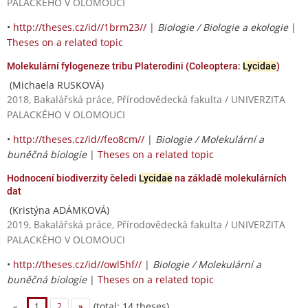
PALACKÉHO V OLOMOUCI
•
http://theses.cz/id//1brm23//
|
Biologie / Biologie a ekologie
|
Theses on a related topic
Molekulární fylogeneze tribu Platerodini (Coleoptera:
Lycidae
)
(Michaela RUSKOVÁ)
2018, Bakalářská práce, Přírodovědecká fakulta / UNIVERZITA
PALACKÉHO V OLOMOUCI
•
http://theses.cz/id//feo8cm//
|
Biologie / Molekulární a
buněčná biologie
|
Theses on a related topic
Hodnocení biodiverzity čeledi
Lycidae
na základě molekulárních
dat
(Kristýna ADÁMKOVÁ)
2019, Bakalářská práce, Přírodovědecká fakulta / UNIVERZITA
PALACKÉHO V OLOMOUCI
•
http://theses.cz/id//owl5hf//
|
Biologie / Molekulární a
buněčná biologie
|
Theses on a related topic
(total: 14 theses)
«
1
2
»