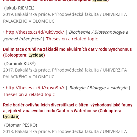
(Jakub RIEMEL)
2019, Bakalářská práce, Přírodovědecká fakulta / UNIVERZITA
PALACKÉHO V OLOMOUCI
•
http://theses.cz/id//uk5vod//
|
Biochemie / Biotechnologie a
genové inženýrství
|
Theses on a related topic
Delimitace druhů na základě molekulárních dat v rodu Synchonnus
(Coleoptera:
Lycidae
)
(Dominik KUSÝ)
2017, Bakalářská práce, Přírodovědecká fakulta / UNIVERZITA
PALACKÉHO V OLOMOUCI
•
http://theses.cz/id//xpyn9n//
|
Biologie / Biologie a ekologie
|
Theses on a related topic
Role bariér ovlivňujících diversifikaci a šíření východoasijské fauny
a jejich vliv na evoluci rodu Cautires Waterhouse (Coleoptera:
Lycidae
)
(Otomar PEŠKO)
2018, Bakalářská práce, Přírodovědecká fakulta / UNIVERZITA