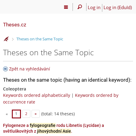
Log in
Log in (EduId)
Theses.cz
>
Theses on the Same Topic
Theses on the Same Topic
Zpět na vyhledávání
Theses on the same topic (having an identical keyword):
Coleoptera
Keywords ordered alphabetically
|
Keywords ordered by
occurrence rate
(total: 14 theses)
«
1
2
»
Fylogeneze a
fylogeografie
rodu Libnetis (Lycidae) a
světluškovitých z
jihovýchodní Asie
.