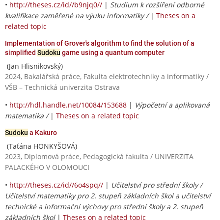
•
http://theses.cz/id//b9njq0//
|
Studium k rozšíření odborné
kvalifikace zaměřené na výuku informatiky /
|
Theses on a
related topic
Implementation of Grover's algorithm to find the solution of a
simplified
Sudoku
game using a quantum computer
(Jan Hlisnikovský)
2024, Bakalářská práce, Fakulta elektrotechniky a informatiky /
VŠB – Technická univerzita Ostrava
•
http://hdl.handle.net/10084/153688
|
Výpočetní a aplikovaná
matematika /
|
Theses on a related topic
Sudoku
a Kakuro
(Taťána HONKYŠOVÁ)
2023, Diplomová práce, Pedagogická fakulta / UNIVERZITA
PALACKÉHO V OLOMOUCI
•
http://theses.cz/id//6o4spq//
|
Učitelství pro střední školy /
Učitelství matematiky pro 2. stupeň základních škol a učitelství
technické a informační výchovy pro střední školy a 2. stupeň
základních škol
|
Theses on a related topic