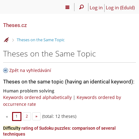
Log in
Log in (EduId)
Theses.cz
>
Theses on the Same Topic
Theses on the Same Topic
Zpět na vyhledávání
Theses on the same topic (having an identical keyword):
Human problem solving
Keywords ordered alphabetically
|
Keywords ordered by
occurrence rate
(total: 12 theses)
«
1
2
»
Difficulty
rating of Sudoku puzzles: comparison of several
techniques