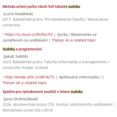
Metoda určení počtu všech 9x9 tabulek
sudoku
(Lucie Nováková)
2017, Bakalářská práce, Přírodovědecká fakulta / Masarykova
univerzita
•
https://is.muni.cz/th/htx10/
|
Fyzika / Matematika se
zaměřením na vzdělávání
|
Theses on a related topic
Sudoku
a programování
(Jakub Světlík)
2023, Bakalářská práce, Fakulta informatiky a managementu /
Univerzita Hradec Králové
•
http://evskp.uhk.cz/eB14275
|
Aplikovaná informatika /
|
Theses on a related topic
Systém pro vyhodnocení soutěží v řešení
sudoku
(Jana Ondroušková)
2026, absolventská práce CŽV, Institut celoživotního vzdělávání /
Mendelova univerzita v Brně