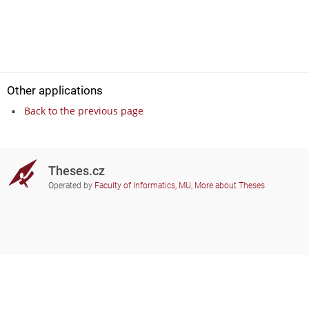
Other applications
Back to the previous page
Theses.cz
Operated by
Faculty of Informatics, MU
,
More about Theses
Do you need help?
Participating schools
theses@fi.muni.cz
Administrators of educational
institutions involved