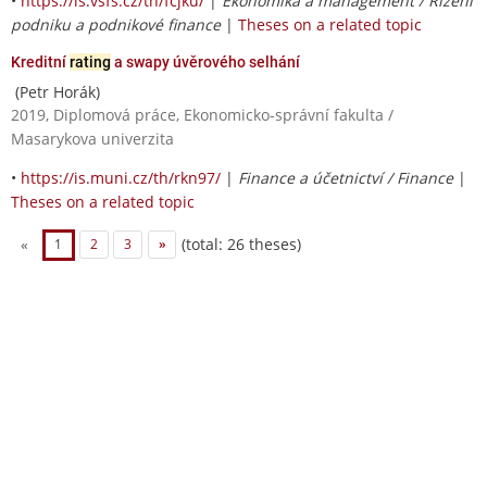
•
https://is.vsfs.cz/th/fcjku/
|
Ekonomika a management / Řízení
podniku a podnikové finance
|
Theses on a related topic
Kreditní
rating
a swapy úvěrového selhání
(Petr Horák)
2019, Diplomová práce, Ekonomicko-správní fakulta /
Masarykova univerzita
•
https://is.muni.cz/th/rkn97/
|
Finance a účetnictví / Finance
|
Theses on a related topic
(total: 26 theses)
«
1
2
3
»