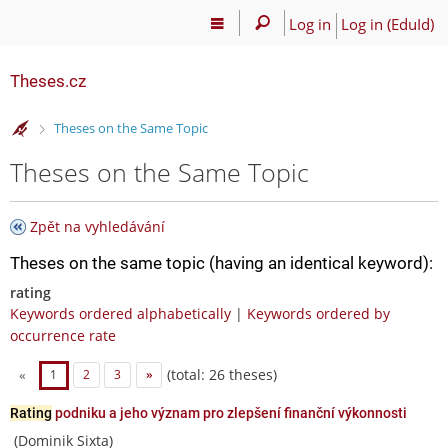
Log in
Log in (EduId)
Theses.cz
>
Theses on the Same Topic
Theses on the Same Topic
Zpět na vyhledávání
Theses on the same topic (having an identical keyword):
rating
Keywords ordered alphabetically
|
Keywords ordered by
occurrence rate
(total: 26 theses)
«
1
2
3
»
Rating
podniku a jeho význam pro zlepšení finanční výkonnosti
(Dominik Sixta)