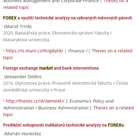
Business Management and Corporate Finance
|
Theses on a
related topic
FOREX
a využití technické analýzy na vybraných měnových párech
(Maroš Trnik)
2020, Bakalářská práce, Ekonomicko-správní fakulta /
Masarykova univerzita
•
https://is.muni.cz/th/g8ahk/
|
Finance /
|
Theses on a related
topic
Foreign exchange
market
and bank interventions
(Alexander Dildin)
2016, Diplomová práce, Provozně ekonomická fakulta / Česká
zemědělská univerzita v Praze
•
http://theses.cz/id//wmvi4t//
|
Economics Policy and
Administration / Business Administration
|
Theses on a related
topic
Predikční schopnosti indikátorů technické analýzy na
FOREXu
(Marián Hockicko)