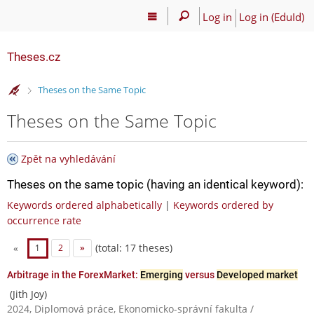
Log in
Log in (EduId)
Theses.cz
>
Theses on the Same Topic
Theses on the Same Topic
Zpět na vyhledávání
Theses on the same topic (having an identical keyword):
Keywords ordered alphabetically
|
Keywords ordered by
occurrence rate
(total: 17 theses)
«
1
2
»
Arbitrage in the ForexMarket:
Emerging
versus
Developed market
(Jith Joy)
2024, Diplomová práce, Ekonomicko-správní fakulta /