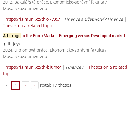
2012, Bakalářská práce, Ekonomicko-správní fakulta /
Masarykova univerzita
•
https://is.muni.cz/th/x7v35/
|
Finance a účetnictví / Finance
|
Theses on a related topic
Arbitrage
in the ForexMarket: Emerging versus Developed market
(Jith Joy)
2024, Diplomová práce, Ekonomicko-správní fakulta /
Masarykova univerzita
•
https://is.muni.cz/th/bi0mo/
|
Finance /
|
Theses on a related
topic
(total: 17 theses)
«
1
2
»