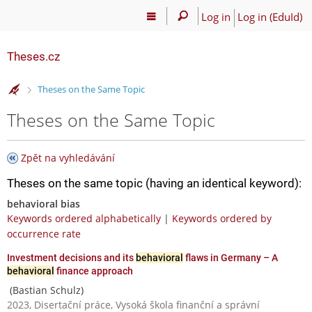
Log in
Log in (EduId)
Theses.cz
>
Theses on the Same Topic
Theses on the Same Topic
Zpět na vyhledávání
Theses on the same topic (having an identical keyword):
behavioral bias
Keywords ordered alphabetically
|
Keywords ordered by
occurrence rate
Investment decisions and its
behavioral
flaws in Germany – A
behavioral
finance approach
(Bastian Schulz)
2023, Disertační práce, Vysoká škola finanční a správní