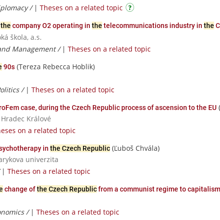
iplomacy /
|
Theses on a related topic
f
the
company O2 operating in
the
telecommunications industry in
the
C
á škola, a.s.
 and Management /
|
Theses on a related topic
(Tereza Rebecca Hoblik)
e
90s
litics /
|
Theses on a related topic
(
roFem case, during the Czech Republic process of ascension to the EU
a Hradec Králové
eses on a related topic
(Ľuboš Chvála)
psychotherapy in
the Czech Republic
sarykova univerzita
/
|
Theses on a related topic
e
change of
the Czech Republic
from a communist regime to capitalism
conomics /
|
Theses on a related topic