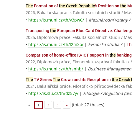
The
Formation of
the Czech Republic
’s Position on
the
Mu
2026, Bakalářská práce, Fakulta sociálních studií / Ma
•
https://is.muni.cz/th/v3pw6/
|
Mezinárodní vztahy /
Transposing
the
European Blue Card Directive: Challeng
2025, Diplomová práce, Fakulta sociálních studií / Ma
•
https://is.muni.cz/th/l2m3o/
|
Evropská studia /
|
Th
Comparison of home-office IS/ICT support in
the
banking 
2022, Diplomová práce, Ekonomicko-správní fakulta / 
•
https://is.muni.cz/th/rsnhb/
|
Business Managemen
The
TV Series
The
Crown and its Reception in
the Czech 
2021, Bakalářská práce, Filozoficko-přírodovědecká fa
•
https://is.slu.cz/th/dz57y/
|
Filologie / Angličtina (d
(total: 27 theses)
«
1
2
3
»