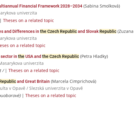
(Sabina Smolková)
ltiannual Financial Framework 2028–2034
sarykova univerzita
|
Theses on a related topic
(Zuzana 
es and Differences in
the Czech Republic
and Slovak
Republic
sarykova univerzita
eses on a related topic
(Petra Hladky)
sector in
the
USA and
the Czech Republic
Masarykova univerzita
t /
|
Theses on a related topic
(Marcela Cimprichová)
Republic
and Great Britain
kulta v Opavě / Slezská univerzita v Opavě
vouoborové)
|
Theses on a related topic