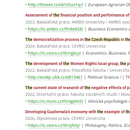
•
http://theses.cz/id//z5uo1q//
|
European Agrarian D
Assessment of
the
financial position and performance o
2023, Bakalářská práce, AMBIS University / AMBIS vysok
•
https://is.ambis.cz/th/ke658/
|
Business Economics
The
democratization process in
the Czech Republic
in
th
2024, Bakalářská práce, CEVRO Univerzita
•
https://is.cevro.cz/th/rg6cy/
|
Economics, Business, Po
The
development of
the
Women Rights local group,
the
p
2022, Bakalářská práce, Filozofická fakulta / Univerzit
•
http://evskp.uhk.cz/eB13461
|
Political Science /
|
Th
The
current state of research of
the
negative effects of 
2022, Disertační práce, Fakulta sociálních studií / Ma
•
https://is.muni.cz/th/xgdm5/
|
Klinická psychologie 
Developing Guatemala’s economy with
the
example of
th
2026, Diplomová práce, CEVRO Univerzita
•
https://is.cevro.cz/th/q9stj/
|
Philosophy, Politics, E