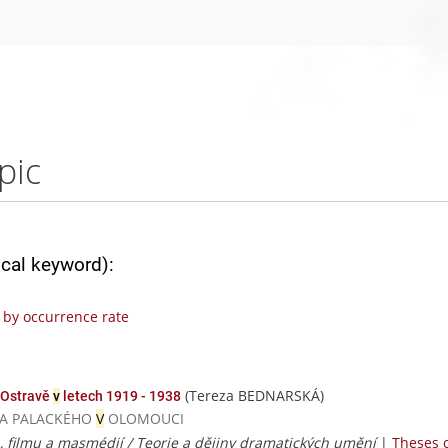
pic
ical keyword):
by occurrence rate
(Tereza BEDNARSKÁ)
 Ostravě
v
letech 1919 - 1938
ZITA PALACKÉHO
V
OLOMOUCI
, filmu a masmédií / Teorie a dějiny dramatických umění
|
Theses o