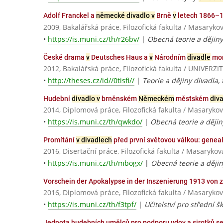
Adolf Franckel a
německé divadlo v
Brně
v
letech 1866–
2009, Bakalářská práce, Filozofická fakulta / Masaryko
•
https://is.muni.cz/th/r26bv/
|
Obecná teorie a dějiny
České drama
v
Deutsches Haus a
v
Národním
divadle
mor
2012, Bakalářská práce, Filozofická fakulta / UNIV
•
http://theses.cz/id//0tisfi//
|
Teorie a dějiny divadla
Hudební
divadlo v
brněnském
Německém
městském
div
2014, Diplomová práce, Filozofická fakulta / Masarykov
•
https://is.muni.cz/th/qwkdo/
|
Obecná teorie a ději
Promítání
v divadlech
před první světovou válkou: geneal
2016, Disertační práce, Filozofická fakulta / Masarykov
•
https://is.muni.cz/th/mbogx/
|
Obecná teorie a dějiny
Vorschein der Apokalypse in der Inszenierung 1913 von 
2016, Diplomová práce, Filozofická fakulta / Masarykov
•
https://is.muni.cz/th/f3tpf/
|
Učitelství pro střední šk
Jednota hudebních umělců pro podporu vdov a sirotků s