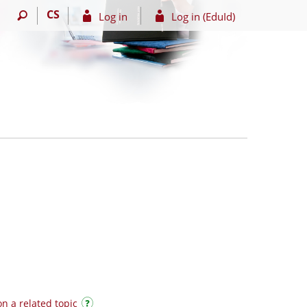
CS
Log in
Log in (EduId)
n a related topic