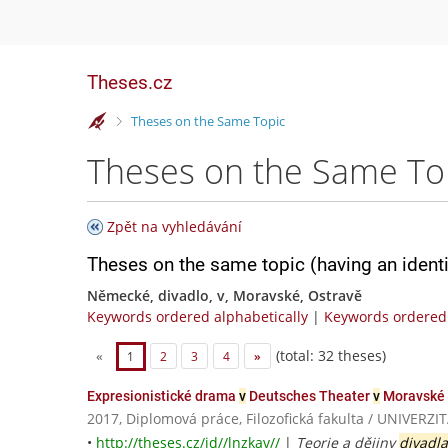
Theses.cz
>
Theses on the Same Topic
Theses on the Same To
Zpět na vyhledávání
Theses on the same topic (having an ident
Německé, divadlo, v, Moravské, Ostravě
Keywords ordered alphabetically
|
Keywords ordered 
(total: 32 theses)
«
1
2
3
4
»
Expresionistické drama
v
Deutsches Theater
v
Moravské
2017, Diplomová práce, Filozofická fakulta / UNIVER
•
http://theses.cz/id//lnzkav//
|
Teorie a dějiny
divadla