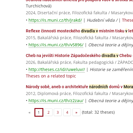
Turchichová)
2024, Disertační práce, Filozofická fakulta / Masarykov
•
https://is.muni.cz/th/jrakd/
|
Hudební věda /
|
These
Reflexe činnosti mosteckého
divadla v
místním tisku
v
le
2015, Bakalářská práce, Filozofická fakulta / Masaryko
•
https://is.muni.cz/th/v5896/
|
Obecná teorie a dějin
Cheb na jevišti Historie Západočeského
divadla v
Chebu
2026, Bakalářská práce, Fakulta pedagogická / ZÁP
•
http://theses.cz/id//uweluv//
|
Historie se zaměřením
Theses on a related topic
Národy sobě, aneb o architektuře
národních
domů v
Mora
2012, Diplomová práce, Filozofická fakulta / Masarykov
•
https://is.muni.cz/th/z2zau/
|
Obecná teorie a dějin
(total: 32 theses)
«
1
2
3
4
»