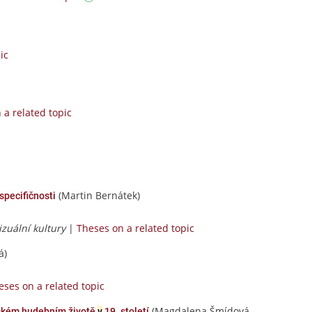
ic
 a related topic
(Martin Bernátek)
specifičnosti
izuální kultury
|
Theses on a related topic
á)
eses on a related topic
(Magdalena Šmídová
kém hudebním životě
v
19. století