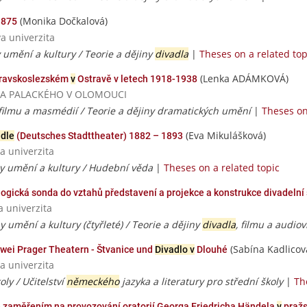
(Monika Dočkalová)
1875
va univerzita
 umění a kultury / Teorie a dějiny
divadla
|
Theses on a related top
(Lenka ADÁMKOVÁ)
avskoslezském
v
Ostravě v letech 1918-1938
ERZITA PALACKÉHO V OLOMOUCI
, filmu a masmédií / Teorie a dějiny dramatických umění
|
Theses on
(Eva Mikulášková)
adle
(Deutsches Stadttheater) 1882 – 1893
a univerzita
ny umění a kultury / Hudební věda
|
Theses on a related topic
ogická sonda do vztahů představení a projekce a konstrukce divadelní 
a univerzita
 umění a kultury (čtyřleté) / Teorie a dějiny
divadla
, filmu a audiov
(Sabína Kadlicov
zwei Prager Theatern - Štvanice und
Divadlo v
Dlouhé
a univerzita
oly / Učitelství
německého
jazyka a literatury pro střední školy
|
Th
e zaměřením na provozování oratorií Georga Friedricha Händela
v
pražs