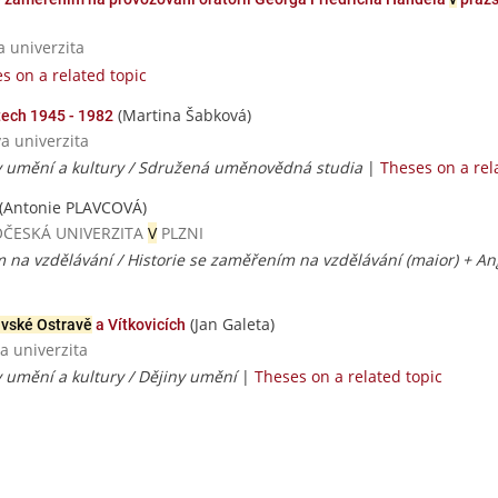
a univerzita
s on a related topic
(Martina Šabková)
tech 1945 - 1982
va univerzita
y umění a kultury / Sdružená uměnovědná studia
|
Theses on a rel
(Antonie PLAVCOVÁ)
ADOČESKÁ UNIVERZITA
V
PLZNI
 na vzdělávání / Historie se zaměřením na vzdělávání (maior) + An
(Jan Galeta)
vské Ostravě
a Vítkovicích
a univerzita
y umění a kultury / Dějiny umění
|
Theses on a related topic