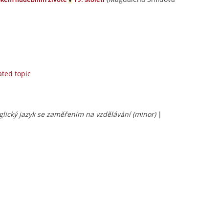
ated topic
glický jazyk se zaměřením na vzdělávání (minor)
|