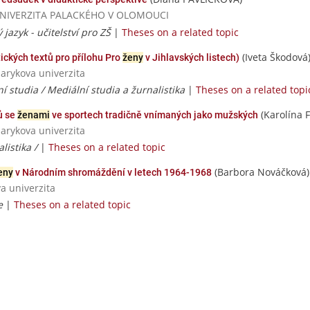
 / UNIVERZITA PALACKÉHO V OLOMOUCI
jazyk - učitelství pro ZŠ
|
Theses on a related topic
(Iveta Škodová
ických textů pro přílohu Pro
ženy
v Jihlavských listech)
sarykova univerzita
 studia / Mediální studia a žurnalistika
|
Theses on a related topi
(Karolína F
ů se
ženami
ve sportech tradičně vnímaných jako mužských
sarykova univerzita
listika /
|
Theses on a related topic
(Barbora Nováčková)
eny
v Národním shromáždění v letech 1964-1968
va univerzita
e
|
Theses on a related topic