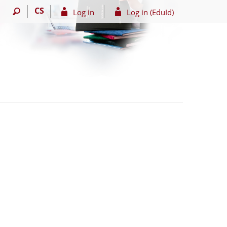
CS
Log in
Log in (EduId)