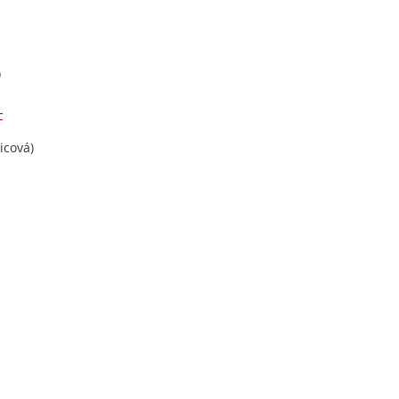
)
c
icová)