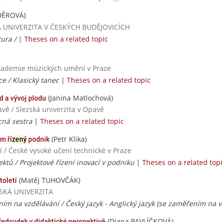
DĚROVÁ)
ESKÁ UNIVERZITA V ČESKÝCH BUDĚJOVICÍCH
tura /
|
Theses on a related topic
Akademie múzických umění v Praze
e / Klasický tanec
|
Theses on a related topic
(Janina Matlochová)
d a vývoj plodu
avě / Slezská univerzita v Opavě
cná sestra
|
Theses on a related topic
(Petr Klika)
 ří
zeny
́ podnik
 / České vysoké učení technické v Praze
ektů / Projektové řízení inovací v podniku
|
Theses on a related top
(Matěj TUHOVČÁK)
toletí
AVSKÁ UNIVERZITA
ím na vzdělávání / Český jazyk - Anglický jazyk (se zaměřením na v
(Diana PAVLÍČKOVÁ)
ředsudek v didaktické perspektivě