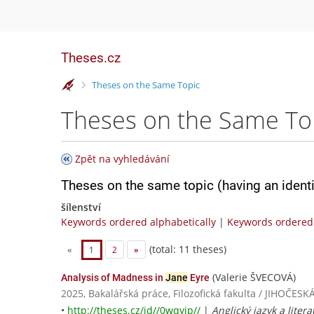
Theses.cz
>
Theses on the Same Topic
Theses on the Same To
Zpět na vyhledávání
Theses on the same topic (having an ident
šílenství
Keywords ordered alphabetically
|
Keywords ordered 
(total: 11 theses)
«
1
2
»
(Valerie ŠVECOVÁ)
Analysis of Madness in
Jane
Eyre
2025, Bakalářská práce, Filozofická fakulta / JIHOČ
•
http://theses.cz/id//0wqyip//
|
Anglický jazyk a litera