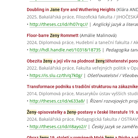
(Klára AN
Doubling in
Jane
Eyre and Wuthering Heights
2025, Bakalářská práce, Filozofická fakulta / JIHOČ
•
http://theses.cz/id//h07rqc//
|
Anglický jazyk a litera
(Amálie Malinová)
Floor-barre
Zeny
Rommett
2024, Diplomová práce, Hudební a taneční fakulta / 
•
http://hdl.handle.net/10318/18735
|
Pedagogika tanc
Obezita
ženy
a její vliv na plodnost
ženy
,těhotenství poro
2022, Bakalářská práce, Fakulta veřejných politik v Op
•
https://is.slu.cz/th/q7k0g/
|
Ošetřovatelství / Všeobe
Transformace podniku s tradiční strukturou na zákazníkem
2014, Diplomová práce, Masarykův ústav vyšších studií
•
http://theses.cz/id/x633a8/
|
Řízení rozvojových proj
Ženy
-spisovatelky a
ženy
-postavy v české literatuře 19. s
2024, Bakalářská práce, Pedagogická fakulta / OSTR
•
http://theses.cz/id//i8ayo2//
|
Český jazyk se zaměřen
Obraz
ženy
19. století v románech Malé
ženy
a Pýcha a p