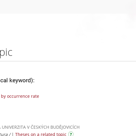
pic
ical keyword):
by occurrence rate
ESKÁ UNIVERZITA V ČESKÝCH BUDĚJOVICÍCH
tura /
|
Theses on a related topic