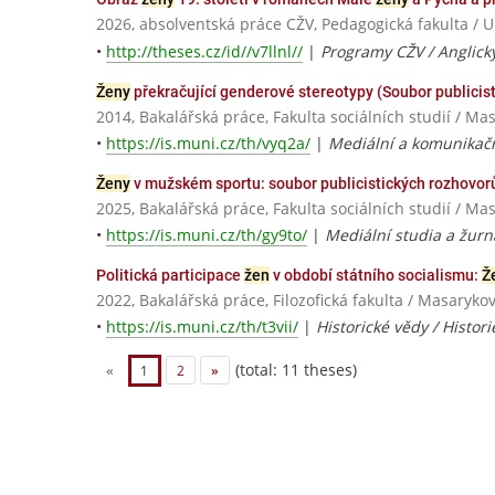
2026, absolventská práce CŽV, Pedagogická fakulta
•
http://theses.cz/id//v7llnl//
|
Programy CŽV / Anglický 
Ženy
překračující genderové stereotypy (Soubor publicist
2014, Bakalářská práce, Fakulta sociálních studií / Ma
•
https://is.muni.cz/th/vyq2a/
|
Mediální a komunikační
Ženy
v mužském sportu: soubor publicistických rozhovor
2025, Bakalářská práce, Fakulta sociálních studií / Ma
•
https://is.muni.cz/th/gy9to/
|
Mediální studia a žurna
Politická participace
žen
v období státního socialismu:
Ž
2022, Bakalářská práce, Filozofická fakulta / Masaryko
•
https://is.muni.cz/th/t3vii/
|
Historické vědy / Histori
(total: 11 theses)
«
1
2
»