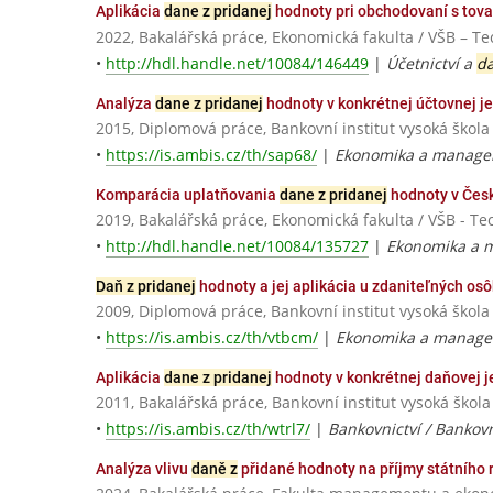
Aplikácia
dane z pridanej
hodnoty pri obchodovaní s tova
2022, Bakalářská práce, Ekonomická fakulta / VŠB – Te
•
http://hdl.handle.net/10084/146449
|
Účetnictví a
d
Analýza
dane z pridanej
hodnoty v konkrétnej účtovnej j
2015, Diplomová práce, Bankovní institut vysoká škola
•
https://is.ambis.cz/th/sap68/
|
Ekonomika a managem
Komparácia uplatňovania
dane z pridanej
hodnoty v Česk
2019, Bakalářská práce, Ekonomická fakulta / VŠB - Te
•
http://hdl.handle.net/10084/135727
|
Ekonomika a m
Daň z pridanej
hodnoty a jej aplikácia u zdaniteľných os
2009, Diplomová práce, Bankovní institut vysoká škola
•
https://is.ambis.cz/th/vtbcm/
|
Ekonomika a manage
Aplikácia
dane z pridanej
hodnoty v konkrétnej daňovej 
2011, Bakalářská práce, Bankovní institut vysoká škola
•
https://is.ambis.cz/th/wtrl7/
|
Bankovnictví / Banko
Analýza vlivu
daně z
přidané hodnoty na příjmy státního 