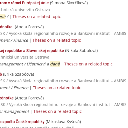
(Simona Skorčíková)
rom v rámci Európskej únie
chnická univerzita Ostrava
aně
/
|
Theses on a related topic
(Aneta Forrová)
ednotke.
 SK / Vysoká škola regionálního rozvoje a Bankovní institut – AMBIS
ent / Finance
|
Theses on a related topic
(Nikola Sobolová)
ej republike a Slovenskej republike
chnická univerzita Ostrava
anagement / Účetnictví a
daně
|
Theses on a related topic
(Erika Szabóová)
ôb
 SK / Vysoká škola regionálního rozvoje a Bankovní institut – AMBIS
ment / Finance
|
Theses on a related topic
(Aneta Forrová)
jednotke
 SK / Vysoká škola regionálního rozvoje a Bankovní institut – AMBIS
vní management
|
Theses on a related topic
(Miroslava Kyšová)
rozpočtu České republiky