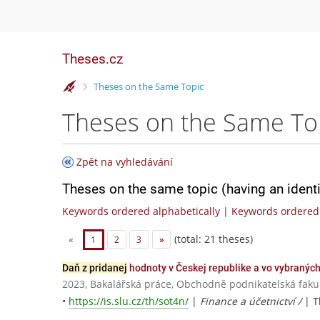
Theses.cz
>
Theses on the Same Topic
Theses on the Same To
Zpět na vyhledávání
Theses on the same topic (having an ident
Keywords ordered alphabetically
|
Keywords ordered 
(total: 21 theses)
«
1
2
3
»
Daň z pridanej
hodnoty v Českej republike a vo vybraných
2023, Bakalářská práce, Obchodně podnikatelská fakul
•
https://is.slu.cz/th/sot4n/
|
Finance a účetnictví /
|
T