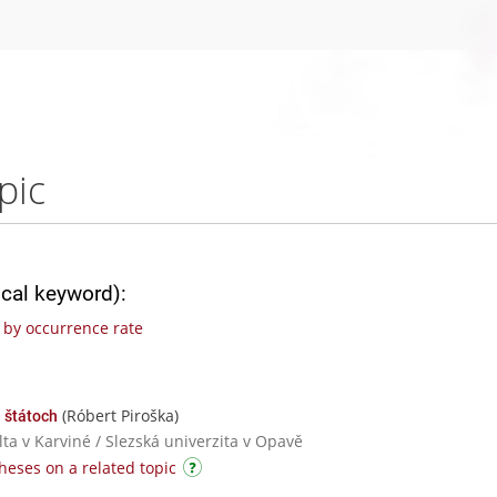
pic
ical keyword):
by occurrence rate
(Róbert Piroška)
 štátoch
ta v Karviné / Slezská univerzita v Opavě
heses on a related topic