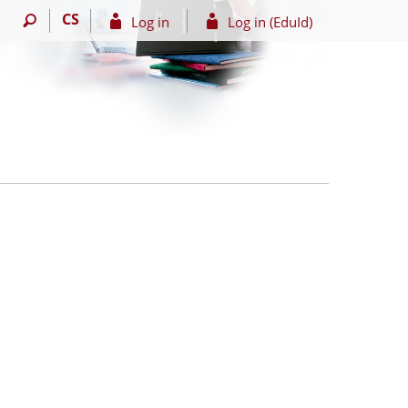
CS
Log in
Log in (EduId)