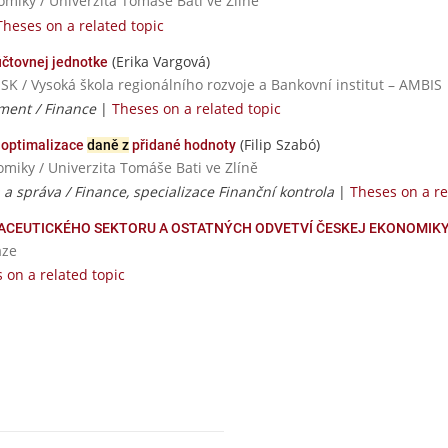
miky / Univerzita Tomáše Bati ve Zlíně
Theses on a related topic
(Erika Vargová)
účtovnej jednotke
 SK / Vysoká škola regionálního rozvoje a Bankovní institut – AMBIS
ent / Finance
|
Theses on a related topic
(Filip Szabó)
 optimalizace
daně z
přidané hodnoty
iky / Univerzita Tomáše Bati ve Zlíně
 a správa / Finance, specializace Finanční kontrola
|
Theses on a re
ACEUTICKÉHO SEKTORU A OSTATNÝCH ODVETVÍ ČESKEJ EKONOMIKY
aze
 on a related topic