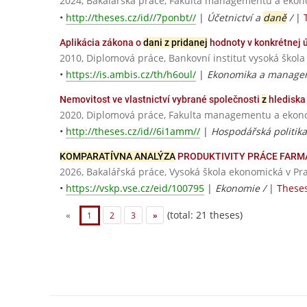
2024, Bakalářská práce, Fakulta managementu a ekono
•
http://theses.cz/id//7ponbt//
|
Účetnictví a
daně
/
|
Aplikácia zákona o
dani z pridanej
hodnoty v konkrétnej 
2010, Diplomová práce, Bankovní institut vysoká škola
•
https://is.ambis.cz/th/h6oul/
|
Ekonomika a managem
Nemovitost ve vlastnictví vybrané společnosti
z
hlediska
2020, Diplomová práce, Fakulta managementu a ekonom
•
http://theses.cz/id//6i1amm//
|
Hospodářská politika
KOMPARATÍVNA ANALÝZA
PRODUKTIVITY PRÁCE FARM
2026, Bakalářská práce, Vysoká škola ekonomická v Pr
•
https://vskp.vse.cz/eid/100795
|
Ekonomie /
|
Theses
(total: 21 theses)
«
1
2
3
»