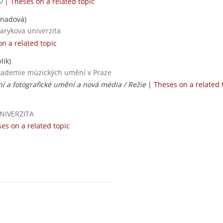
 /
|
Theses on a related topic
rnadová)
sarykova univerzita
n a related topic
lík)
 Akademie múzických umění v Praze
zní a fotografické umění a nová média / Režie
|
Theses on a related 
UNIVERZITA
es on a related topic