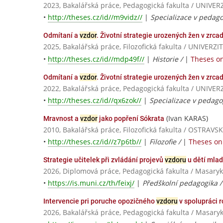
2023, Bakalářská práce, Pedagogická fakulta / UNI
•
http://theses.cz/id//m9vidz//
|
Specializace v pedagog
Odmítaní a
vzdor
. Životní strategie urozených žen v zrc
2025, Bakalářská práce, Filozofická fakulta / UNIV
•
http://theses.cz/id//mdp49f//
|
Historie /
|
Theses on
Odmítaní a
vzdor
. Životní strategie urozených žen v zrc
2022, Bakalářská práce, Pedagogická fakulta / UNI
•
http://theses.cz/id//qx6zok//
|
Specializace v pedagog
(Ivan KARAS)
Mravnost a
vzdor
jako popření Sókrata
2010, Bakalářská práce, Filozofická fakulta / OSTRA
•
http://theses.cz/id//z7p6tb//
|
Filozofie /
|
Theses on 
Strategie učitelek při zvládání projevů
vzdoru
u dětí mlad
2026, Diplomová práce, Pedagogická fakulta / Masaryk
•
https://is.muni.cz/th/feixj/
|
Předškolní pedagogika 
Intervencie pri poruche opozičného
vzdoru
v spolupráci r
2026, Bakalářská práce, Pedagogická fakulta / Masaryk