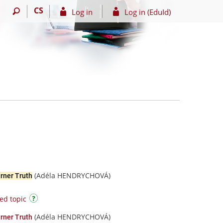
CS
Log in
Log in (EduId)
(Adéla HENDRYCHOVÁ)
rner Truth
ed topic
(Adéla HENDRYCHOVÁ)
urner Truth