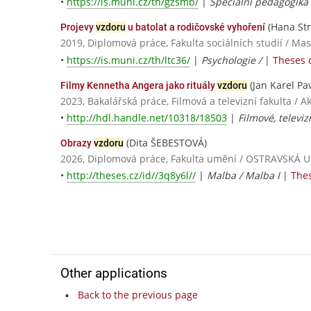
•
https://is.muni.cz/th/gzsmb/
|
Speciální pedagogika
(Hana St
Projevy
vzdoru
u batolat a rodičovské vyhoření
2019, Diplomová práce, Fakulta sociálních studií / Ma
•
https://is.muni.cz/th/ltc36/
|
Psychologie /
|
Theses o
(Jan Karel Pav
Filmy Kennetha Angera jako rituály
vzdoru
2023, Bakalářská práce, Filmová a televizní fakulta /
•
http://hdl.handle.net/10318/18503
|
Filmové, televi
(Dita ŠEBESTOVÁ)
Obrazy
vzdoru
2026, Diplomová práce, Fakulta umění / OSTRAVSKÁ 
•
http://theses.cz/id//3q8y6l//
|
Malba / Malba I
|
Thes
Other applications
Back to the previous page