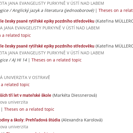
VERZITA JANA EVANGELISTY PURKYNĚ V ÚSTÍ NAD LABEM
ice / Anglický jazyk a literatura (jednooborové)
|
Theses on a relat
(Kateřina MÜLLER
adle česky psané rytířské epiky pozdního středověku
ERZITA JANA EVANGELISTY PURKYNĚ V ÚSTÍ NAD LABEM
 a related topic
(Kateřina MÜLLER
adle česky psané rytířské epiky pozdního středověku
VERZITA JANA EVANGELISTY PURKYNĚ V ÚSTÍ NAD LABEM
ice / AJ HI 14
|
Theses on a related topic
VSKÁ UNIVERZITA V OSTRAVĚ
a related topic
(Markéta Diessnerová)
ších tří let v mateřské škole
ova univerzita
/
|
Theses on a related topic
(Alexandra Karolová)
odiny a školy: Prehľadová štúdia
ova univerzita