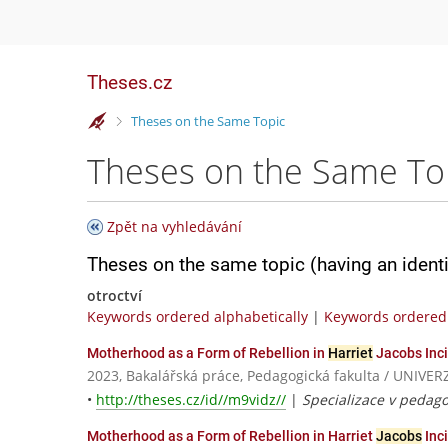
Theses.cz
>
Theses on the Same Topic
Theses on the Same To
Zpět na vyhledávání
Theses on the same topic (having an ident
otroctví
Keywords ordered alphabetically
|
Keywords ordered 
Motherhood as a Form of Rebellion in
Harriet
Jacobs Incid
2023, Bakalářská práce, Pedagogická fakulta / UNI
•
http://theses.cz/id//m9vidz//
|
Specializace v pedagog
Motherhood as a Form of Rebellion in Harriet
Jacobs
Inci