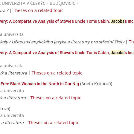
ESKÁ UNIVERZITA V ČESKÝCH BUDĚJOVICÍCH
ura /
|
Theses on a related topic
ery: A Comparative Analysis of Stowe’s Uncle Tom’s Cabin,
Jacobs
’s In
a univerzita
koly / Učitelství anglického jazyka a literatury pro střední školy
|
Th
ery: A Comparative Analysis of Stowe’s Uncle Tom’s Cabin,
Jacobs
’s In
a univerzita
yk a literatura
|
Theses on a related topic
(Aneta Krůpová)
 Free Black Woman in the North in Our Nig
va univerzita
yk a literatura
|
Theses on a related topic
řová)
va univerzita
 a literatura
|
Theses on a related topic