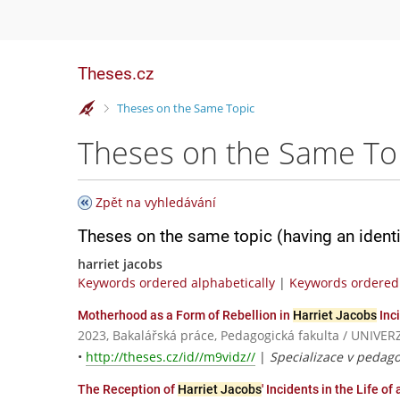
Theses.cz
>
Theses on the Same Topic
Theses on the Same To
Zpět na vyhledávání
Theses on the same topic (having an ident
harriet jacobs
Keywords ordered alphabetically
|
Keywords ordered 
Motherhood as a Form of Rebellion in
Harriet Jacobs
Inci
2023, Bakalářská práce, Pedagogická fakulta / UNI
•
http://theses.cz/id//m9vidz//
|
Specializace v pedagog
The Reception of
Harriet Jacobs
' Incidents in the Life of 