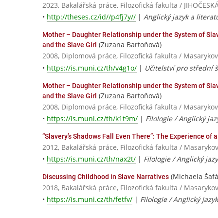
2023, Bakalářská práce, Filozofická fakulta / JIHOČ
•
http://theses.cz/id//p4fj7y//
|
Anglický jazyk a literat
Mother – Daughter Relationship under the System of Slav
(Zuzana Bartoňová)
and the Slave Girl
2008, Diplomová práce, Filozofická fakulta / Masarykov
•
https://is.muni.cz/th/v4g1o/
|
Učitelství pro střední š
Mother – Daughter Relationship under the System of Slav
(Zuzana Bartoňová)
and the Slave Girl
2008, Diplomová práce, Filozofická fakulta / Masarykov
•
https://is.muni.cz/th/k1t9m/
|
Filologie / Anglický jaz
“Slavery’s Shadows Fall Even There”: The Experience of a
2012, Bakalářská práce, Filozofická fakulta / Masaryko
•
https://is.muni.cz/th/nax2t/
|
Filologie / Anglický jaz
(Michaela Šafá
Discussing Childhood in Slave Narratives
2018, Bakalářská práce, Filozofická fakulta / Masaryko
•
https://is.muni.cz/th/fetfv/
|
Filologie / Anglický jazyk