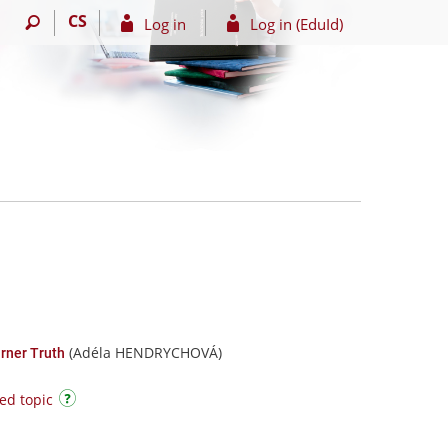
CS
Log in
Log in (EduId)
(Adéla HENDRYCHOVÁ)
urner Truth
ed topic