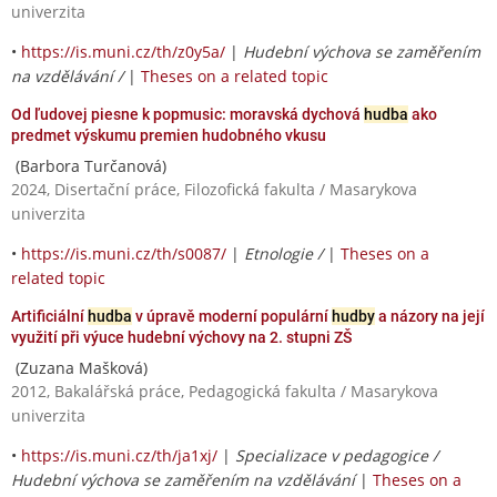
univerzita
•
https://is.muni.cz/th/z0y5a/
|
Hudební výchova se zaměřením
na vzdělávání /
|
Theses on a related topic
Od ľudovej piesne k popmusic: moravská dychová
hudba
ako
predmet výskumu premien hudobného vkusu
(Barbora Turčanová)
2024, Disertační práce, Filozofická fakulta / Masarykova
univerzita
•
https://is.muni.cz/th/s0087/
|
Etnologie /
|
Theses on a
related topic
Artificiální
hudba
v úpravě moderní populární
hudby
a názory na její
využití při výuce hudební výchovy na 2. stupni ZŠ
(Zuzana Mašková)
2012, Bakalářská práce, Pedagogická fakulta / Masarykova
univerzita
•
https://is.muni.cz/th/ja1xj/
|
Specializace v pedagogice /
Hudební výchova se zaměřením na vzdělávání
|
Theses on a