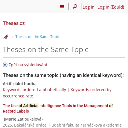
Log in
Log in (EduId)
Theses.cz
>
Theses on the Same Topic
Theses on the Same Topic
Zpět na vyhledávání
Theses on the same topic (having an identical keyword):
Artificiální hudba
Keywords ordered alphabetically
|
Keywords ordered by
occurrence rate
The Use
of Artificial
Intelligence Tools in the Management
of
Record Labels
(Marie Zatloukalová)
2025, Bakalářská práce, Hudební fakulta / Janáčkova akademie