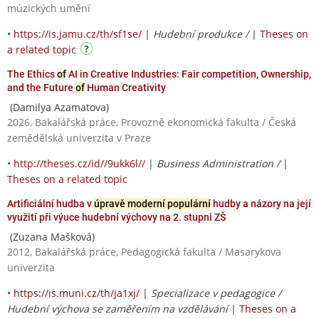
múzických umění
•
https://is.jamu.cz/th/sf1se/
|
Hudební produkce /
|
Theses on
a related topic
The Ethics
of
AI in Creative Industries: Fair competition, Ownership,
and the Future
of
Human Creativity
(Damilya Azamatova)
2026, Bakalářská práce, Provozně ekonomická fakulta / Česká
zemědělská univerzita v Praze
•
http://theses.cz/id//9ukk6l//
|
Business Administration /
|
Theses on a related topic
Artificiální hudba v
úpravě moderní populární
hudby a názory na její
využití při výuce hudební výchovy na 2. stupni ZŠ
(Zuzana Mašková)
2012, Bakalářská práce, Pedagogická fakulta / Masarykova
univerzita
•
https://is.muni.cz/th/ja1xj/
|
Specializace v pedagogice /
Hudební výchova se zaměřením na vzdělávání
|
Theses on a