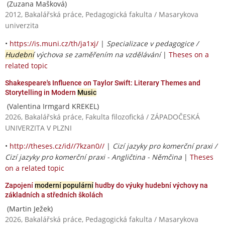
(Zuzana Mašková)
2012, Bakalářská práce, Pedagogická fakulta / Masarykova
univerzita
•
https://is.muni.cz/th/ja1xj/
|
Specializace v pedagogice /
Hudební
výchova se zaměřením na vzdělávání
|
Theses on a
related topic
Shakespeare's Influence on Taylor Swift: Literary Themes and
Storytelling in Modern
Music
(Valentina Irmgard KREKEL)
2026, Bakalářská práce, Fakulta filozofická / ZÁPADOČESKÁ
UNIVERZITA V PLZNI
•
http://theses.cz/id//7kzan0//
|
Cizí jazyky pro komerční praxi /
Cizí jazyky pro komerční praxi - Angličtina - Němčina
|
Theses
on a related topic
Zapojení
moderní populární
hudby do výuky hudební výchovy na
základních a středních školách
(Martin Ježek)
2026, Bakalářská práce, Pedagogická fakulta / Masarykova