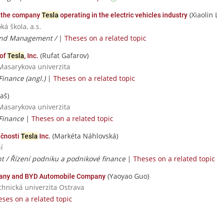
(Xiaolin 
f the company
Tesla
operating in the electric vehicles industry
á škola, a.s.
and Management /
|
Theses on a related topic
(Rufat Gafarov)
 of
Tesla
, Inc.
Masarykova univerzita
Finance (angl.)
|
Theses on a related topic
aš)
Masarykova univerzita
 Finance
|
Theses on a related topic
(Markéta Náhlovská)
ečnosti
Tesla
Inc.
í
/ Řízení podniku a podnikové finance
|
Theses on a related topic
(Yaoyao Guo)
ny and BYD Automobile Company
chnická univerzita Ostrava
eses on a related topic