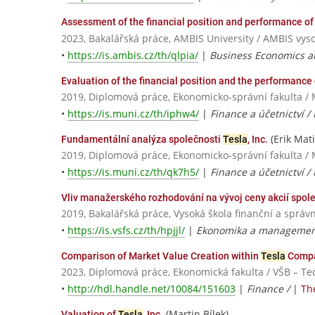
Assessment of the financial position and performance o
2023, Bakalářská práce, AMBIS University / AMBIS vysok
•
https://is.ambis.cz/th/qlpia/
|
Business Economics 
Evaluation of the financial position and the performance
2019, Diplomová práce, Ekonomicko-správní fakulta / 
•
https://is.muni.cz/th/iphw4/
|
Finance a účetnictví / 
(Erik Mati
Fundamentální analýza společnosti
Tesla
, Inc.
2019, Diplomová práce, Ekonomicko-správní fakulta / 
•
https://is.muni.cz/th/qk7h5/
|
Finance a účetnictví /
Vliv manažerského rozhodování na vývoj ceny akcií spol
2019, Bakalářská práce, Vysoká škola finanční a správn
•
https://is.vsfs.cz/th/hpjjl/
|
Ekonomika a management 
Comparison of Market Value Creation within
Tesla
Compa
2023, Diplomová práce, Ekonomická fakulta / VŠB – Te
•
http://hdl.handle.net/10084/151603
|
Finance /
|
Th
(Martin Bílek)
Valuation of
Tesla
, Inc.