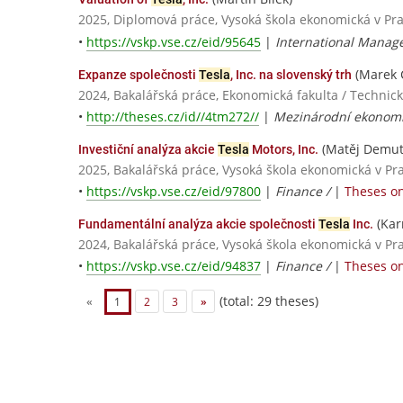
2025, Diplomová práce, Vysoká škola ekonomická v Pr
•
https://vskp.vse.cz/eid/95645
|
International Manag
(Marek 
Expanze společnosti
Tesla
, Inc. na slovenský trh
2024, Bakalářská práce, Ekonomická fakulta / Technická
•
http://theses.cz/id//4tm272//
|
Mezinárodní ekonomi
(Matěj Demut
Investiční analýza akcie
Tesla
Motors, Inc.
2025, Bakalářská práce, Vysoká škola ekonomická v Pr
•
https://vskp.vse.cz/eid/97800
|
Finance /
|
Theses on
(Kar
Fundamentální analýza akcie společnosti
Tesla
Inc.
2024, Bakalářská práce, Vysoká škola ekonomická v Pr
•
https://vskp.vse.cz/eid/94837
|
Finance /
|
Theses on
(total: 29 theses)
«
1
2
3
»