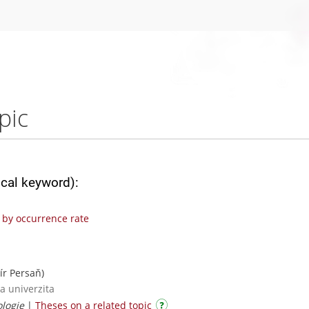
pic
ical keyword):
by occurrence rate
ír Persaň)
a univerzita
ologie
|
Theses on a related topic