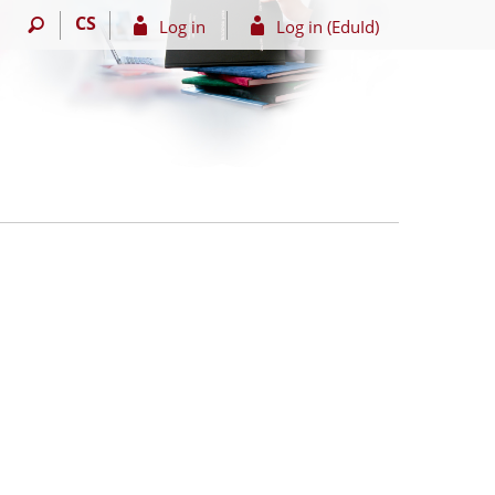
CS
Log in
Log in (EduId)