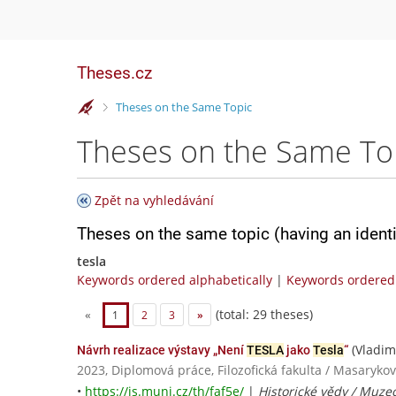
Theses.cz
>
Theses on the Same Topic
Theses on the Same To
Zpět na vyhledávání
Theses on the same topic (having an ident
tesla
Keywords ordered alphabetically
|
Keywords ordered 
(total: 29 theses)
«
1
2
3
»
(Vladim
Návrh realizace výstavy „Není
TESLA
jako
Tesla
“
2023, Diplomová práce, Filozofická fakulta / Masarykov
•
https://is.muni.cz/th/faf5e/
|
Historické vědy / Muze