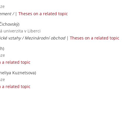
aze
ement /
|
Theses on a related topic
Čichovský)
 univerzita v Liberci
cké vztahy / Mezinárodní obchod
|
Theses on a related topic
h)
aze
 a related topic
neliya Kuznetsova)
aze
 a related topic