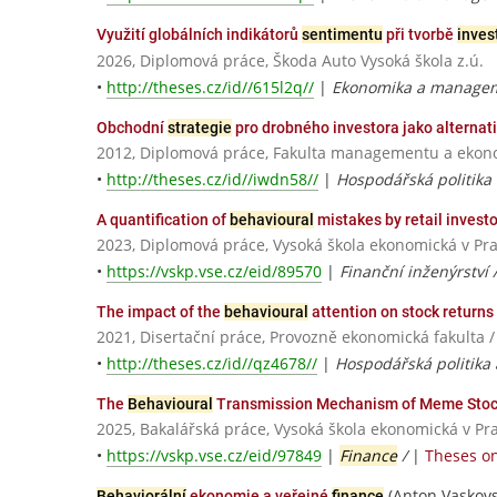
Využití globálních indikátorů
sentimentu
při tvorbě
inves
2026, Diplomová práce, Škoda Auto Vysoká škola z.ú.
•
http://theses.cz/id//615l2q//
|
Ekonomika a manage
Obchodní
strategie
pro drobného investora jako alternati
2012, Diplomová práce, Fakulta managementu a ekonom
•
http://theses.cz/id//iwdn58//
|
Hospodářská politika 
A quantification of
behavioural
mistakes by retail invest
2023, Diplomová práce, Vysoká škola ekonomická v Pr
•
https://vskp.vse.cz/eid/89570
|
Finanční inženýrství 
The impact of the
behavioural
attention on stock returns
2021, Disertační práce, Provozně ekonomická fakulta 
•
http://theses.cz/id//qz4678//
|
Hospodářská politika 
The
Behavioural
Transmission Mechanism of Meme Stocks
2025, Bakalářská práce, Vysoká škola ekonomická v Pr
•
https://vskp.vse.cz/eid/97849
|
Finance
/
|
Theses on
(Anton Vaskovs
Behaviorální
ekonomie a veřejné
finance