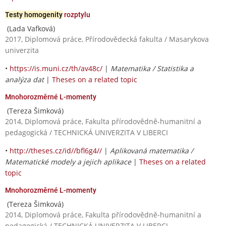
Testy homogenity
rozptylu
(Lada Vafková)
2017, Diplomová práce, Přírodovědecká fakulta / Masarykova
univerzita
•
https://is.muni.cz/th/av48c/
|
Matematika / Statistika a
analýza dat
|
Theses on a related topic
Mnohorozměrné L-momenty
(Tereza Šimková)
2014, Diplomová práce, Fakulta přírodovědně-humanitní a
pedagogická / TECHNICKÁ UNIVERZITA V LIBERCI
•
http://theses.cz/id//bfl6g4//
|
Aplikovaná matematika /
Matematické modely a jejich aplikace
|
Theses on a related
topic
Mnohorozměrné L-momenty
(Tereza Šimková)
2014, Diplomová práce, Fakulta přírodovědně-humanitní a
pedagogická / TECHNICKÁ UNIVERZITA V LIBERCI