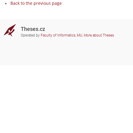
Back to the previous page
Theses.cz
Operated by
Faculty of Informatics, MU
,
More about Theses
Do you need help?
Participating schools
theses@fi.muni.cz
Administrators of educational
institutions involved
Help
Privacy
Frequently asked questions
Accessibility
Zobrazit klasickou verzi