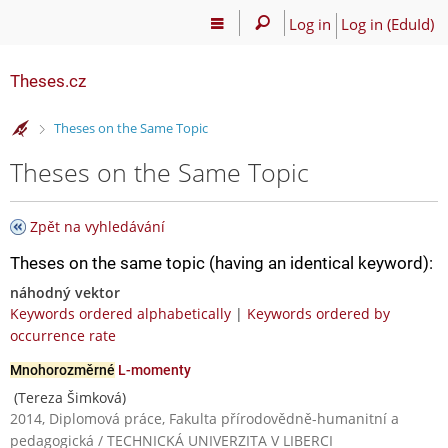
Log in
Log in (EduId)
Theses.cz
>
Theses on the Same Topic
Theses on the Same Topic
Zpět na vyhledávání
Theses on the same topic (having an identical keyword):
náhodný vektor
Keywords ordered alphabetically
|
Keywords ordered by
occurrence rate
Mnohorozměrné
L-momenty
(Tereza Šimková)
2014, Diplomová práce, Fakulta přírodovědně-humanitní a
pedagogická / TECHNICKÁ UNIVERZITA V LIBERCI