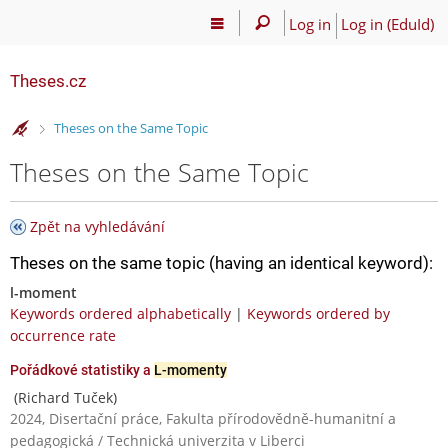
Log in
Log in (EduId)
Theses.cz
>
Theses on the Same Topic
Theses on the Same Topic
Zpět na vyhledávání
Theses on the same topic (having an identical keyword):
l-moment
Keywords ordered alphabetically
|
Keywords ordered by
occurrence rate
Pořádkové statistiky a
L-momenty
(Richard Tuček)
2024, Disertační práce, Fakulta přírodovědně-humanitní a
pedagogická / Technická univerzita v Liberci