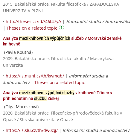
2015, Bakalářská práce, Fakulta filozofická / ZÁPADOČESKÁ
UNIVERZITA V PLZNI
•
http://theses.cz/id//46t47y//
|
Humanitní studia / Humanistika
|
Theses on a related topic
Analýza
meziknihovních výpůjčních
služeb v Moravské zemské
knihovně
(Pavla Koutná)
2009, Bakalářská práce, Filozofická fakulta / Masarykova
univerzita
•
https://is.muni.cz/th/kwmqb/
|
Informační studia a
knihovnictví /
|
Theses on a related topic
Analýza
meziknihovní výpůjční služby
v knihovně Třinec s
přihlédnutím na
službu
Získej
(Olga Maroszová)
2020, Bakalářská práce, Filozoficko-přírodovědecká fakulta v
Opavě / Slezská univerzita v Opavě
•
https://is.slu.cz/th/dw0cg/
|
Informační studia a knihovnictví /