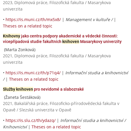
2023, Diplomová práce, Filozofická fakulta / Masarykova
univerzita
•
https://is.muni.cz/th/mx5x8/
|
Management v kultuře /
|
Theses on a related topic
Knihovny
jako centra podpory akademické a vědecké činnosti:
vícepřípadová studie fakultních
knihoven
Masarykovy univerzity
(Marta Zonková)
2021, Diplomová práce, Filozofická fakulta / Masarykova
univerzita
•
https://is.muni.cz/th/p71q4/
|
Informační studia a knihovnictví
/
|
Theses on a related topic
Služby knihoven
pro nevidomé a slabozraké
(Žaneta Šestáková)
2021, Bakalářská práce, Filozoficko-přírodovědecká fakulta v
Opavě / Slezská univerzita v Opavě
•
https://is.slu.cz/th/ydazq/
|
Informační studia a knihovnictví /
Knihovnictví
|
Theses on a related topic