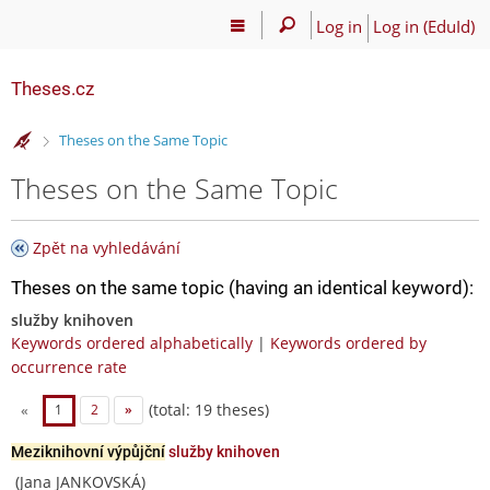
Log in
Log in (EduId)
Theses.cz
>
Theses on the Same Topic
Theses on the Same Topic
Zpět na vyhledávání
Theses on the same topic (having an identical keyword):
služby knihoven
Keywords ordered alphabetically
|
Keywords ordered by
occurrence rate
(total: 19 theses)
«
1
2
»
Meziknihovní výpůjční
služby knihoven
(Jana JANKOVSKÁ)