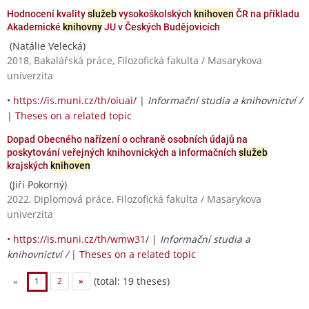
Hodnocení kvality
služeb
vysokoškolských
knihoven
ČR na příkladu
Akademické
knihovny
JU v Českých Budějovicích
(Natálie Velecká)
2018, Bakalářská práce, Filozofická fakulta / Masarykova
univerzita
•
https://is.muni.cz/th/oiuai/
|
Informační studia a knihovnictví /
|
Theses on a related topic
Dopad Obecného nařízení o ochraně osobních údajů na
poskytování veřejných knihovnických a informačních
služeb
krajských
knihoven
(Jiří Pokorný)
2022, Diplomová práce, Filozofická fakulta / Masarykova
univerzita
•
https://is.muni.cz/th/wmw31/
|
Informační studia a
knihovnictví /
|
Theses on a related topic
(total: 19 theses)
«
1
2
»