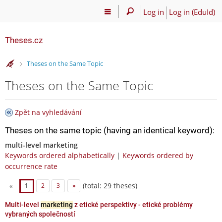
Log in
Log in (EduId)
Theses.cz
>
Theses on the Same Topic
Theses on the Same Topic
Zpět na vyhledávání
Theses on the same topic (having an identical keyword):
multi-level marketing
Keywords ordered alphabetically
|
Keywords ordered by
occurrence rate
(total: 29 theses)
«
1
2
3
»
Multi-level
marketing
z etické perspektivy - etické problémy
vybraných společností