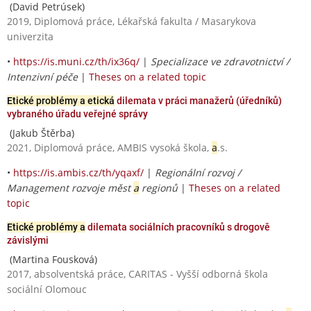
(David Petrúsek)
2019, Diplomová práce, Lékařská fakulta / Masarykova
univerzita
•
https://is.muni.cz/th/ix36q/
|
Specializace ve zdravotnictví /
Intenzivní péče
|
Theses on a related topic
Etické problémy a etická
dilemata v práci manažerů (úředníků)
vybraného úřadu veřejné správy
(Jakub Štěrba)
2021, Diplomová práce, AMBIS vysoká škola,
a
.s.
•
https://is.ambis.cz/th/yqaxf/
|
Regionální rozvoj /
Management rozvoje měst
a
regionů
|
Theses on a related
topic
Etické problémy a
dilemata sociálních pracovníků s drogově
závislými
(Martina Fousková)
2017, absolventská práce, CARITAS - Vyšší odborná škola
sociální Olomouc