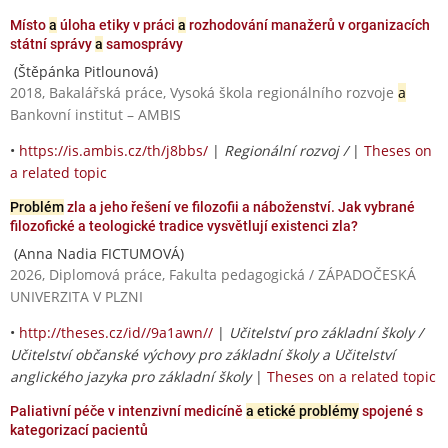
Místo
a
úloha etiky v práci
a
rozhodování manažerů v organizacích
státní správy
a
samosprávy
(Štěpánka Pitlounová)
2018, Bakalářská práce, Vysoká škola regionálního rozvoje
a
Bankovní institut – AMBIS
•
https://is.ambis.cz/th/j8bbs/
|
Regionální rozvoj /
|
Theses on
a related topic
Problém
zla a jeho řešení ve filozofii a náboženství. Jak vybrané
filozofické a teologické tradice vysvětlují existenci zla?
(Anna Nadia FICTUMOVÁ)
2026, Diplomová práce, Fakulta pedagogická / ZÁPADOČESKÁ
UNIVERZITA V PLZNI
•
http://theses.cz/id//9a1awn//
|
Učitelství pro základní školy /
Učitelství občanské výchovy pro základní školy a Učitelství
anglického jazyka pro základní školy
|
Theses on a related topic
Paliativní péče v intenzivní medicíně
a etické problémy
spojené s
kategorizací pacientů