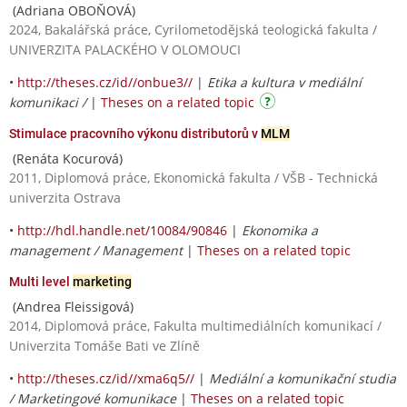
(Adriana OBOŇOVÁ)
2024, Bakalářská práce, Cyrilometodějská teologická fakulta /
UNIVERZITA PALACKÉHO V OLOMOUCI
•
http://theses.cz/id//onbue3//
|
Etika a kultura v mediální
komunikaci /
|
Theses on a related topic
Stimulace pracovního výkonu distributorů v
MLM
(Renáta Kocurová)
2011, Diplomová práce, Ekonomická fakulta / VŠB - Technická
univerzita Ostrava
•
http://hdl.handle.net/10084/90846
|
Ekonomika a
management / Management
|
Theses on a related topic
Multi level
marketing
(Andrea Fleissigová)
2014, Diplomová práce, Fakulta multimediálních komunikací /
Univerzita Tomáše Bati ve Zlíně
•
http://theses.cz/id//xma6q5//
|
Mediální a komunikační studia
/ Marketingové komunikace
|
Theses on a related topic