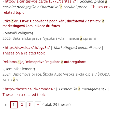
•
http://is.caritas-vos.cz/th/13773/caritas_v/
|
Sociální práce
a
sociální pedagogika / Charitativní
a
sociální práce
|
Theses on a
related topic
Etika
a
družstva: Odpovědné podnikání, družstevní vlastnictví
a
marketingová komunikace družstev
(Matyáš Valigura)
2025, Bakalářská práce, Vysoká škola finanční
a
správní
•
https://is.vsfs.cz/th/bgv3s/
|
Marketingová komunikace /
|
Theses on a related topic
Reklama
a
její mimoprávní regulace
a
autoregulace
(Dominik Klement)
2024, Diplomová práce, Škoda Auto Vysoká škola o.p.s. / ŠKODA
AUTO
a
.s.
•
http://theses.cz/id//amndes//
|
Ekonomika
a
management /
|
Theses on a related topic
(total: 29 theses)
«
1
2
3
»