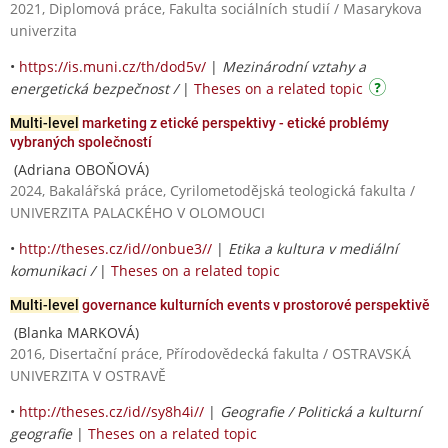
2021, Diplomová práce, Fakulta sociálních studií / Masarykova
univerzita
•
https://is.muni.cz/th/dod5v/
|
Mezinárodní vztahy a
energetická bezpečnost /
|
Theses on a related topic
Multi-level
marketing z etické perspektivy - etické problémy
vybraných společností
(Adriana OBOŇOVÁ)
2024, Bakalářská práce, Cyrilometodějská teologická fakulta /
UNIVERZITA PALACKÉHO V OLOMOUCI
•
http://theses.cz/id//onbue3//
|
Etika a kultura v mediální
komunikaci /
|
Theses on a related topic
Multi-level
governance kulturních events v prostorové perspektivě
(Blanka MARKOVÁ)
2016, Disertační práce, Přírodovědecká fakulta / OSTRAVSKÁ
UNIVERZITA V OSTRAVĚ
•
http://theses.cz/id//sy8h4i//
|
Geografie / Politická a kulturní
geografie
|
Theses on a related topic