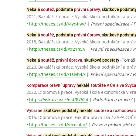
Nekalá
soutěž,
podstata
právní úpravy,
skutkové podstat
2021, Bakalářská práce, Vysoká škola podnikání a práva
•
http://theses.cz/id//4yc4iw//
|
Právní specializace / 
Nekalá
soutěž,
podstata
právní úpravy,
skutkové podstat
2018, Bakalářská práce, Vysoká škola podnikání a práva
•
http://theses.cz/id//tr21h5//
|
Právní specializace / 
(Tomáš 
Nekalá
soutěž, právní úprava,
skutkové podstaty
2020, Bakalářská práce, Vysoká škola podnikání a práva
•
http://theses.cz/id//1slvh4//
|
Právní specializace / 
Komparace právní úpravy
nekalé
soutěže v ČR a ve Švýc
2022, Diplomová práce, Vysoká škola ekonomická v Pr
•
https://vskp.vse.cz/eid/87524
|
Podnikání a právo /
Vybrané
skutkové podstaty nekalé
soutěže a rozhodovac
2015, Diplomová práce, Fakulta právnická / ZÁPADOČ
•
http://theses.cz/id//mxsnla//
|
Právo a právní věda /
Vybrané
skutkové podstaty nekalé
soutěže v rámci gener