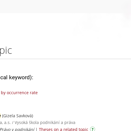
pic
ical keyword):
by occurrence rate
(Gizela Savková)
y
, a.s. / Vysoká škola podnikání a práva
 Právo v podnikání
|
Theses on a related topic