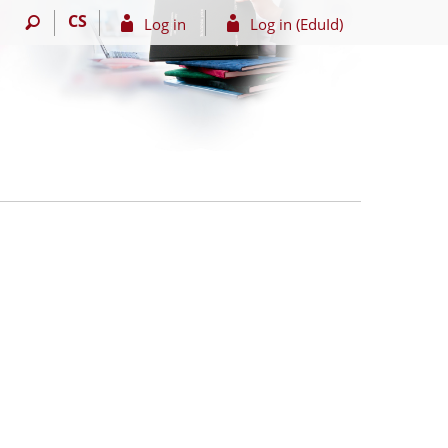
CS
Log in
Log in (EduId)