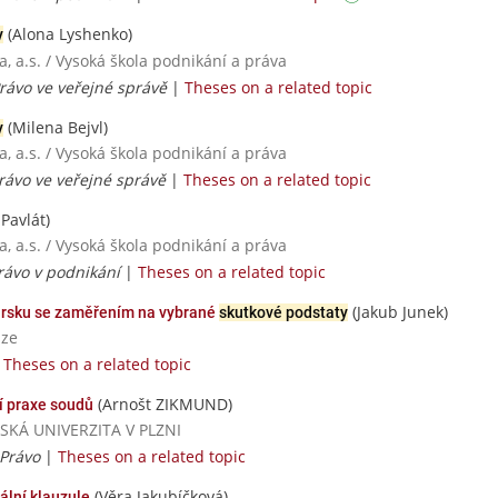
(Alona Lyshenko)
y
, a.s. / Vysoká škola podnikání a práva
Právo ve veřejné správě
|
Theses on a related topic
(Milena Bejvl)
y
, a.s. / Vysoká škola podnikání a práva
Právo ve veřejné správě
|
Theses on a related topic
Pavlát)
, a.s. / Vysoká škola podnikání a práva
Právo v podnikání
|
Theses on a related topic
(Jakub Junek)
arsku se zaměřením na vybrané
skutkové podstaty
aze
|
Theses on a related topic
(Arnošt ZIKMUND)
í praxe soudů
ESKÁ UNIVERZITA V PLZNI
 Právo
|
Theses on a related topic
(Věra Jakubíčková)
ální klauzule