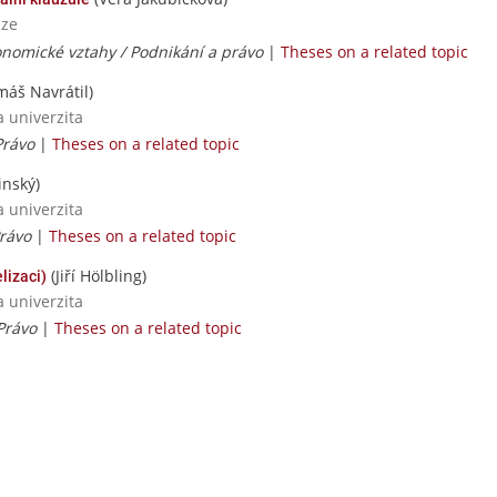
aze
nomické vztahy / Podnikání a právo
|
Theses on a related topic
áš Navrátil)
a univerzita
Právo
|
Theses on a related topic
inský)
a univerzita
Právo
|
Theses on a related topic
(Jiří Hölbling)
lizaci)
a univerzita
Právo
|
Theses on a related topic