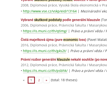
2008, Diplomová práce, Vysoká škola ekonomická v Pr
•
http://www.vse.cz/vskp/eid/13164
|
Mezinárodní eko
(Tom
Vybrané
skutkové podstaty
podle generální klauzule
2006, Diplomová práce, Právnická fakulta / Masarykov
•
https://is.muni.cz/th/qtimg/
|
Právo a právní věda / 
(Pavel Malat
Čistá majetková újma (pure
economic
loss)
2016, Diplomová práce, Právnická fakulta / Masarykov
•
https://is.muni.cz/th/g4s2t/
|
Právo a právní věda / 
Právní rozbor generální
klauzule
nekalé soutěže (po nove
2012, Diplomová práce, Právnická fakulta / Masarykov
•
https://is.muni.cz/th/psbhk/
|
Právo a právní věda / 
(total: 18 theses)
«
1
2
»