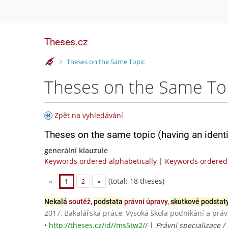
Theses.cz
>
Theses on the Same Topic
Theses on the Same To
Zpět na vyhledávání
Theses on the same topic (having an ident
generální klauzule
Keywords ordered alphabetically
|
Keywords ordered 
(total: 18 theses)
«
1
2
»
Nekalá
soutěž,
podstata
právní úpravy,
skutkové podstat
2017, Bakalářská práce, Vysoká škola podnikání a práva
•
http://theses.cz/id//ms5tw2//
|
Právní specializace /