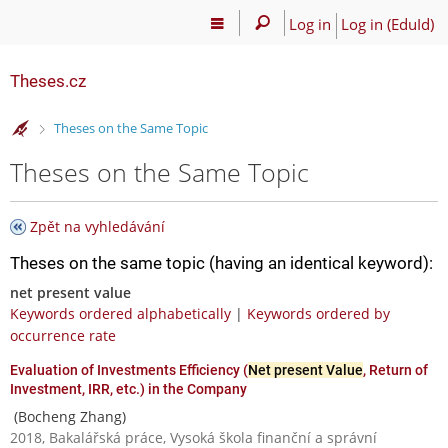
Log in
Log in (EduId)
Theses.cz
>
Theses on the Same Topic
Theses on the Same Topic
Zpět na vyhledávání
Theses on the same topic (having an identical keyword):
net present value
Keywords ordered alphabetically
|
Keywords ordered by
occurrence rate
Evaluation of Investments Efficiency (
Net present Value
, Return of
Investment, IRR, etc.) in the Company
(Bocheng Zhang)
2018, Bakalářská práce, Vysoká škola finanční a správní