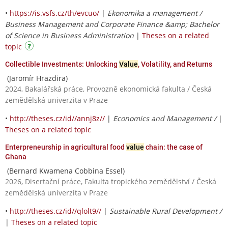
•
https://is.vsfs.cz/th/evcuo/
|
Ekonomika a management /
Business Management and Corporate Finance &amp; Bachelor
of Science in Business Administration
|
Theses on a related
topic
Collectible Investments: Unlocking
Value
, Volatility, and Returns
(Jaromír Hrazdira)
2024, Bakalářská práce, Provozně ekonomická fakulta / Česká
zemědělská univerzita v Praze
•
http://theses.cz/id//annj8z//
|
Economics and Management /
|
Theses on a related topic
Enterpreneurship in agricultural food
value
chain: the case of
Ghana
(Bernard Kwamena Cobbina Essel)
2026, Disertační práce, Fakulta tropického zemědělství / Česká
zemědělská univerzita v Praze
•
http://theses.cz/id//qlolt9//
|
Sustainable Rural Development /
|
Theses on a related topic