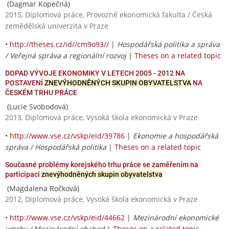
(Dagmar Kopečná)
2015, Diplomová práce, Provozně ekonomická fakulta / Česká
zemědělská univerzita v Praze
•
http://theses.cz/id//cm9o93//
|
Hospodářská politika a správa
/ Veřejná správa a regionální rozvoj
|
Theses on a related topic
DOPAD VÝVOJE EKONOMIKY V LETECH 2005 - 2012 NA
POSTAVENÍ
ZNEVÝHODNĚNÝCH SKUPIN OBYVATELSTVA
NA
ČESKÉM TRHU PRÁCE
(Lucie Svobodová)
2013, Diplomová práce, Vysoká škola ekonomická v Praze
•
http://www.vse.cz/vskp/eid/39786
|
Ekonomie a hospodářská
správa / Hospodářská politika
|
Theses on a related topic
Současné problémy korejského trhu práce se zaměřením na
participaci
znevýhodněných skupin obyvatelstva
(Magdalena Ročková)
2012, Diplomová práce, Vysoká škola ekonomická v Praze
•
http://www.vse.cz/vskp/eid/44662
|
Mezinárodní ekonomické
vztahy / Mezinárodní obchod
|
Theses on a related topic