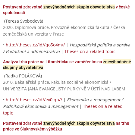
Postavení zdravotně
znevýhodněných skupin obyvatelstva
v české
společnosti
(Tereza Svobodová)
2020, Diplomová práce, Provozně ekonomická fakulta / Česká
zemědělská univerzita v Praze
•
http://theses.cz/id//qo5o4m//
|
Hospodářská politika a správa
/ Podnikání a administrativa
|
Theses on a related topic
Analýza trhu práce na Litoměřicku se zaměřením na
znevýhodněné
skupiny obyvatelstva
(Radka POLÁKOVÁ)
2010, Bakalářská práce, Fakulta sociálně ekonomická /
UNIVERZITA JANA EVANGELISTY PURKYNĚ V ÚSTÍ NAD LABEM
•
http://theses.cz/id//ex0lqb//
|
Ekonomika a management /
Podniková ekonomika a management
|
Theses on a related
topic
Postavení zdravotně
znevýhodněných skupin obyvatelstva
na trhu
práce ve Šluknovském výběžku