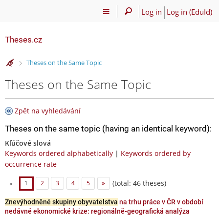
Log in
Log in (EduId)
Theses.cz
>
Theses on the Same Topic
Theses on the Same Topic
Zpět na vyhledávání
Theses on the same topic (having an identical keyword):
Kľúčové slová
Keywords ordered alphabetically
|
Keywords ordered by
occurrence rate
(total: 46 theses)
«
1
2
3
4
5
»
Znevýhodněné skupiny obyvatelstva
na trhu práce v ČR v období
nedávné ekonomické krize: regionálně-geografická analýza