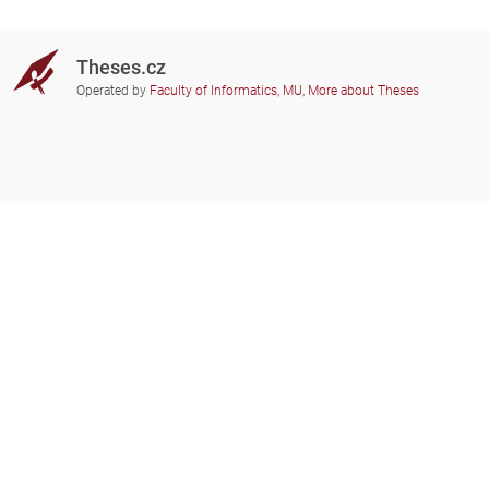
Theses.cz
Operated by
Faculty of Informatics, MU
,
More about Theses
Do you need help?
Participating schools
theses@fi.muni.cz
Administrators of educational
institutions involved
Help
Privacy
Frequently asked questions
Accessibility
Zobrazit klasickou verzi
Go to top