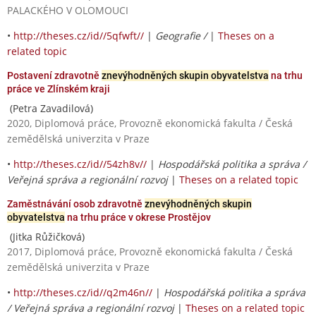
PALACKÉHO V OLOMOUCI
•
http://theses.cz/id//5qfwft//
|
Geografie /
|
Theses on a
related topic
Postavení zdravotně
znevýhodněných skupin obyvatelstva
na trhu
práce ve Zlínském kraji
(Petra Zavadilová)
2020, Diplomová práce, Provozně ekonomická fakulta / Česká
zemědělská univerzita v Praze
•
http://theses.cz/id//54zh8v//
|
Hospodářská politika a správa /
Veřejná správa a regionální rozvoj
|
Theses on a related topic
Zaměstnávání osob zdravotně
znevýhodněných skupin
obyvatelstva
na trhu práce v okrese Prostějov
(Jitka Růžičková)
2017, Diplomová práce, Provozně ekonomická fakulta / Česká
zemědělská univerzita v Praze
•
http://theses.cz/id//q2m46n//
|
Hospodářská politika a správa
/ Veřejná správa a regionální rozvoj
|
Theses on a related topic