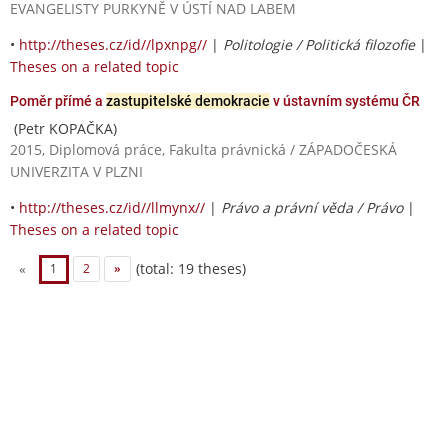
EVANGELISTY PURKYNĚ V ÚSTÍ NAD LABEM
•
http://theses.cz/id//lpxnpg//
|
Politologie / Politická filozofie
|
Theses on a related topic
Poměr přímé a
zastupitelské demokracie
v ústavním systému ČR
(Petr KOPAČKA)
2015, Diplomová práce, Fakulta právnická / ZÁPADOČESKÁ
UNIVERZITA V PLZNI
•
http://theses.cz/id//llmynx//
|
Právo a právní věda / Právo
|
Theses on a related topic
(total: 19 theses)
«
1
2
»