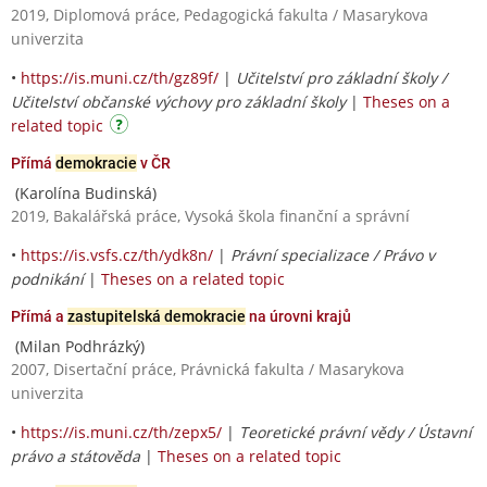
2019, Diplomová práce, Pedagogická fakulta / Masarykova
univerzita
•
https://is.muni.cz/th/gz89f/
|
Učitelství pro základní školy /
Učitelství občanské výchovy pro základní školy
|
Theses on a
related topic
Přímá
demokracie
v ČR
(Karolína Budinská)
2019, Bakalářská práce, Vysoká škola finanční a správní
•
https://is.vsfs.cz/th/ydk8n/
|
Právní specializace / Právo v
podnikání
|
Theses on a related topic
Přímá a
zastupitelská demokracie
na úrovni krajů
(Milan Podhrázký)
2007, Disertační práce, Právnická fakulta / Masarykova
univerzita
•
https://is.muni.cz/th/zepx5/
|
Teoretické právní vědy / Ústavní
právo a státověda
|
Theses on a related topic