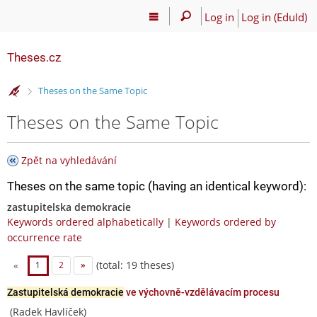
Log in
Log in (EduId)
Theses.cz
>
Theses on the Same Topic
Theses on the Same Topic
Zpět na vyhledávání
Theses on the same topic (having an identical keyword):
zastupitelska demokracie
Keywords ordered alphabetically
|
Keywords ordered by
occurrence rate
(total: 19 theses)
«
1
2
»
Zastupitelská demokracie
ve výchovně-vzdělávacím procesu
(Radek Havlíček)