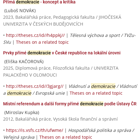
Přímá
demokracie
- koncept a kritika
(Luboš NOVÁK)
2023, Bakalářská práce, Pedagogická fakulta / JIHOČESKÁ
UNIVERZITA V ČESKÝCH BUDĚJOVICÍCH
•
http://theses.cz/id//h4ppkj//
|
Tělesná výchova a sport / TVZu-
SVu
|
Theses on a related topic
Prvky přímé
demokracie
v České republice na lokální úrovni
(Eliška KAČOROVÁ)
2025, Diplomová práce, Filozofická fakulta / UNIVERZITA
PALACKÉHO V OLOMOUCI
•
http://theses.cz/id//3gjarg//
|
Vládnutí a
demokracie
/ Vládnutí
a
demokracie
/ Evropská unie
|
Theses on a related topic
Místní referendum a další formy přímé
demokracie
podle Ústavy ČR
(Miroslav Kupka)
2012, Bakalářská práce, Vysoká škola finanční a správní
•
https://is.vsfs.cz/th/ufwme/
|
Hospodářská politika a správa /
Veřejná správa
|
Theses on a related topic