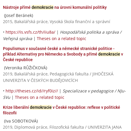
Nástroje přímé
demokracie
na úrovni komunální politiky
(Josef Beránek)
2015, Bakalářská práce, Vysoká škola finanční a správní
•
https://is.vsfs.cz/th/iiu8a/
|
Hospodářská politika a správa /
Veřejná správa
|
Theses on a related topic
Populismus v současné české a německé stranické politice -
příklad Alternativy pro Německo a Svobody a přímé
demokracie
v
České republice
(Veronika RŮŽIČKOVÁ)
2019, Bakalářská práce, Pedagogická fakulta / JIHOČESKÁ
UNIVERZITA V ČESKÝCH BUDĚJOVICÍCH
•
http://theses.cz/id//ryf0iz//
|
Specializace v pedagogice / NJu-
SVu
|
Theses on a related topic
Krize liberální
demokracie
v České republice: reflexe v politické
filozofii
(Iva SOBOTKOVÁ)
2019, Diplomová práce, Filozofická fakulta / UNIVERZITA JANA