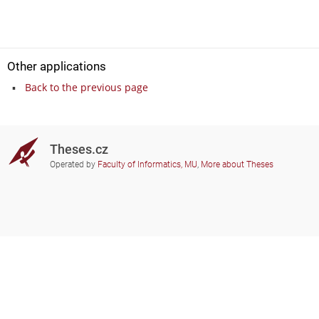
Other applications
Back to the previous page
Theses.cz
Operated by
Faculty of Informatics, MU
,
More about Theses
Do you need help?
Participating schools
theses@fi.muni.cz
Administrators of educational
institutions involved
Help
Privacy
Frequently asked questions
Accessibility