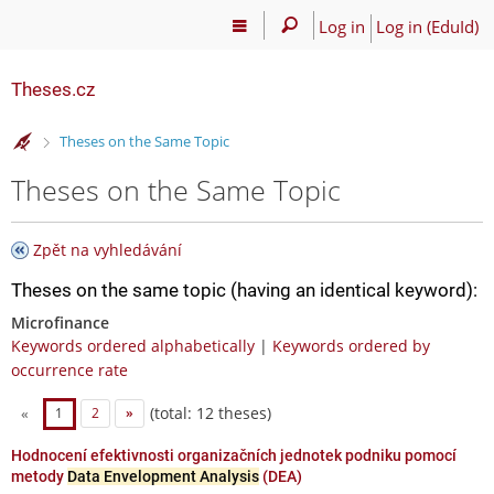
Log in
Log in (EduId)
Theses.cz
>
Theses on the Same Topic
Theses on the Same Topic
Zpět na vyhledávání
Theses on the same topic (having an identical keyword):
Microfinance
Keywords ordered alphabetically
|
Keywords ordered by
occurrence rate
(total: 12 theses)
«
1
2
»
Hodnocení efektivnosti organizačních jednotek podniku pomocí
metody
Data Envelopment Analysis
(DEA)