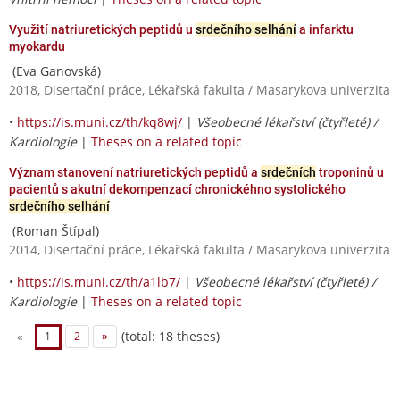
Využití natriuretických peptidů u
srdečního selhání
a infarktu
myokardu
(Eva Ganovská)
2018, Disertační práce, Lékařská fakulta / Masarykova univerzita
•
https://is.muni.cz/th/kq8wj/
|
Všeobecné lékařství (čtyřleté) /
Kardiologie
|
Theses on a related topic
Význam stanovení natriuretických peptidů a
srdečních
troponinů u
pacientů s akutní dekompenzací chronickéhno systolického
srdečního selhání
(Roman Štípal)
2014, Disertační práce, Lékařská fakulta / Masarykova univerzita
•
https://is.muni.cz/th/a1lb7/
|
Všeobecné lékařství (čtyřleté) /
Kardiologie
|
Theses on a related topic
(total: 18 theses)
«
1
2
»