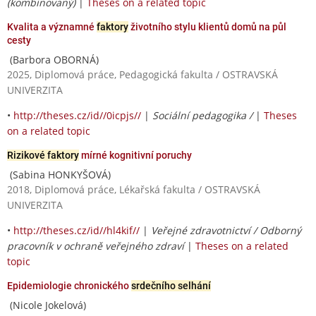
(kombinovaný)
|
Theses on a related topic
Kvalita a významné
faktory
životního stylu klientů domů na půl
cesty
(Barbora OBORNÁ)
2025, Diplomová práce, Pedagogická fakulta / OSTRAVSKÁ
UNIVERZITA
•
http://theses.cz/id//0icpjs//
|
Sociální pedagogika /
|
Theses
on a related topic
Rizikové faktory
mírné kognitivní poruchy
(Sabina HONKYŠOVÁ)
2018, Diplomová práce, Lékařská fakulta / OSTRAVSKÁ
UNIVERZITA
•
http://theses.cz/id//hl4kif//
|
Veřejné zdravotnictví / Odborný
pracovník v ochraně veřejného zdraví
|
Theses on a related
topic
Epidemiologie chronického
srdečního selhání
(Nicole Jokelová)