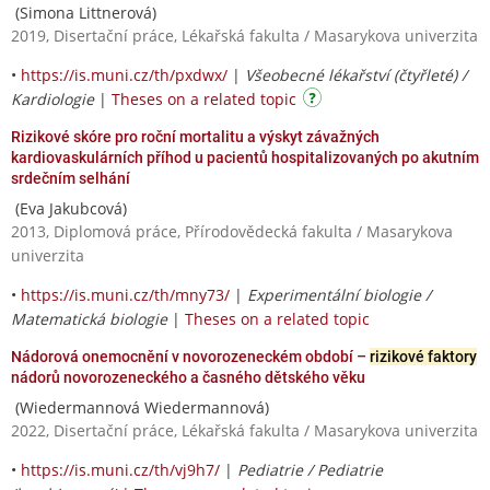
(Simona Littnerová)
2019, Disertační práce, Lékařská fakulta / Masarykova univerzita
•
https://is.muni.cz/th/pxdwx/
|
Všeobecné lékařství (čtyřleté) /
Kardiologie
|
Theses on a related topic
Rizikové skóre pro roční mortalitu a výskyt závažných
kardiovaskulárních příhod u pacientů hospitalizovaných po akutním
srdečním selhání
(Eva Jakubcová)
2013, Diplomová práce, Přírodovědecká fakulta / Masarykova
univerzita
•
https://is.muni.cz/th/mny73/
|
Experimentální biologie /
Matematická biologie
|
Theses on a related topic
Nádorová onemocnění v novorozeneckém období –
rizikové faktory
nádorů novorozeneckého a časného dětského věku
(Wiedermannová Wiedermannová)
2022, Disertační práce, Lékařská fakulta / Masarykova univerzita
•
https://is.muni.cz/th/vj9h7/
|
Pediatrie / Pediatrie