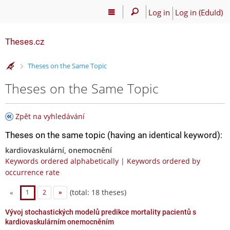
Log in
Log in (EduId)
Theses.cz
>
Theses on the Same Topic
Theses on the Same Topic
Zpět na vyhledávání
Theses on the same topic (having an identical keyword):
kardiovaskulární, onemocnění
Keywords ordered alphabetically
|
Keywords ordered by
occurrence rate
(total: 18 theses)
«
1
2
»
Vývoj stochastických modelů predikce mortality pacientů s
kardiovaskulárním onemocněním