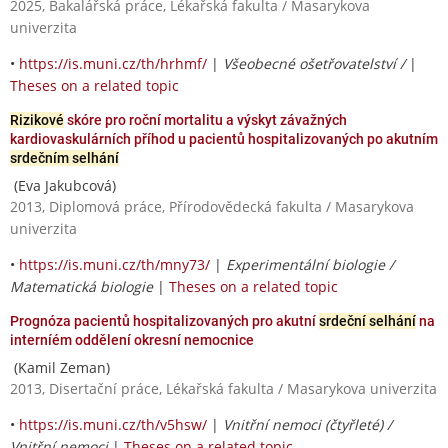
2025, Bakalářská práce, Lékařská fakulta / Masarykova
univerzita
•
https://is.muni.cz/th/hrhmf/
|
Všeobecné ošetřovatelství /
|
Theses on a related topic
Rizikové
skóre pro roční mortalitu a výskyt závažných
kardiovaskulárních příhod u pacientů hospitalizovaných po akutním
srdečním selhání
(Eva Jakubcová)
2013, Diplomová práce, Přírodovědecká fakulta / Masarykova
univerzita
•
https://is.muni.cz/th/mny73/
|
Experimentální biologie /
Matematická biologie
|
Theses on a related topic
Prognóza pacientů hospitalizovaných pro akutní
srdeční selhání
na
interníém oddělení okresní nemocnice
(Kamil Zeman)
2013, Disertační práce, Lékařská fakulta / Masarykova univerzita
•
https://is.muni.cz/th/v5hsw/
|
Vnitřní nemoci (čtyřleté) /
Vnitřní nemoci
|
Theses on a related topic