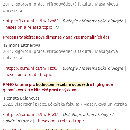
2011, Rigorózní práce, Přírodovědecká fakulta / Masarykova
univerzita
•
https://is.muni.cz/th/l1zx8/
|
Biologie / Matematická biologie
|
Theses on a related topic
Propensity skóre: nové dimense v analýze mortaliních dat
(Simona Littnerová)
2011, Rigorózní práce, Přírodovědecká fakulta / Masarykova
univerzita
•
https://is.muni.cz/th/l1zx8/
|
Biologie / Matematická biologie
|
Theses on a related topic
RANO kritéria pro
hodnocení léčebné odpovědi
u high grade
gliomů- využití v klinické praxi a výzkumu
(Renata Belanová)
2023, Disertační práce, Lékařská fakulta / Masarykova univerzita
•
https://is.muni.cz/th/r5je3/
|
Onkologie a hematologie /
Solidní nádory
|
Theses on a related topic