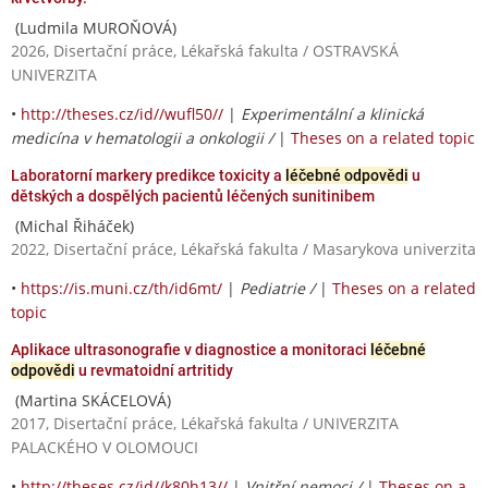
(Ludmila MUROŇOVÁ)
2026, Disertační práce, Lékařská fakulta / OSTRAVSKÁ
UNIVERZITA
•
http://theses.cz/id//wufl50//
|
Experimentální a klinická
medicína v hematologii a onkologii /
|
Theses on a related topic
Laboratorní markery predikce toxicity a
léčebné odpovědi
u
dětských a dospělých pacientů léčených sunitinibem
(Michal Řiháček)
2022, Disertační práce, Lékařská fakulta / Masarykova univerzita
•
https://is.muni.cz/th/id6mt/
|
Pediatrie /
|
Theses on a related
topic
Aplikace ultrasonografie v diagnostice a monitoraci
léčebné
odpovědi
u revmatoidní artritidy
(Martina SKÁCELOVÁ)
2017, Disertační práce, Lékařská fakulta / UNIVERZITA
PALACKÉHO V OLOMOUCI
•
http://theses.cz/id//k80h13//
|
Vnitřní nemoci /
|
Theses on a