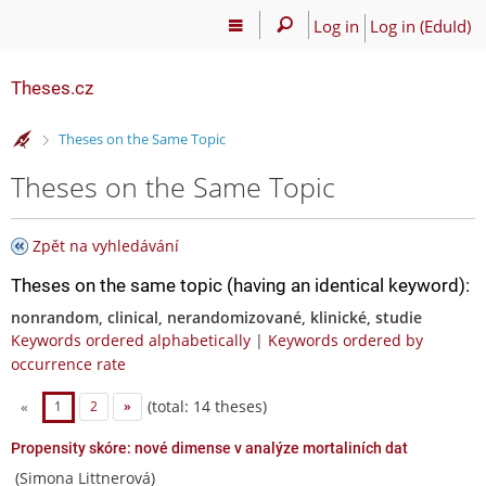
Log in
Log in (EduId)
Theses.cz
>
Theses on the Same Topic
Theses on the Same Topic
Zpět na vyhledávání
Theses on the same topic (having an identical keyword):
nonrandom, clinical, nerandomizované, klinické, studie
Keywords ordered alphabetically
|
Keywords ordered by
occurrence rate
(total: 14 theses)
«
1
2
»
Propensity skóre: nové dimense v analýze mortaliních dat
(Simona Littnerová)