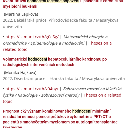
Kvantitativní
hodnocení léčebné odpovědi
u pacientů s chronickou
myeloidní leukémií
(Martina Lepková)
2022, Bakalářská práce, Přírodovědecká fakulta / Masarykova
univerzita
•
https://is.muni.cz/th/g0e5g/
|
Matematická biologie a
biomedicína / Epidemiologie a modelování
|
Theses on a
related topic
Volumetrické
hodnocení
hepatocelulárního karcinomu po
radiologických intervenčních metodách
(Monika Hájková)
2022, Disertační práce, Lékařská fakulta / Masarykova univerzita
•
https://is.muni.cz/th/z94ny/
|
Zobrazovací metody a lékařská
fyzika / Radiologie - zobrazovací metody
|
Theses on a related
topic
Prognostický význam kombinovaného
hodnocení
minimální
reziduální nemoci pomocí průtokové cytometrie a PET/CT u
pacientů s mnohočetným myelomem po autologní transplantaci
krvetvorby.