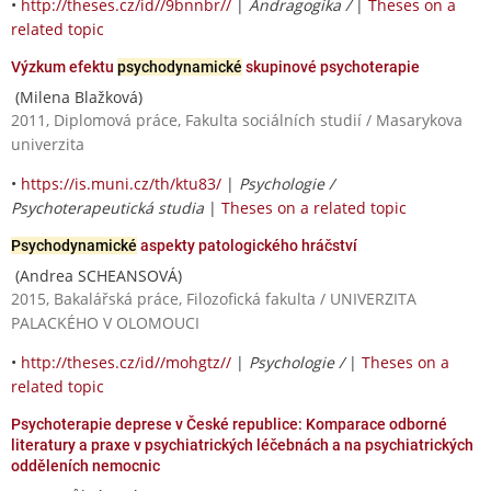
•
http://theses.cz/id//9bnnbr//
|
Andragogika /
|
Theses on a
related topic
Výzkum efektu
psychodynamické
skupinové psychoterapie
(Milena Blažková)
2011, Diplomová práce, Fakulta sociálních studií / Masarykova
univerzita
•
https://is.muni.cz/th/ktu83/
|
Psychologie /
Psychoterapeutická studia
|
Theses on a related topic
Psychodynamické
aspekty patologického hráčství
(Andrea SCHEANSOVÁ)
2015, Bakalářská práce, Filozofická fakulta / UNIVERZITA
PALACKÉHO V OLOMOUCI
•
http://theses.cz/id//mohgtz//
|
Psychologie /
|
Theses on a
related topic
Psychoterapie deprese v České republice: Komparace odborné
literatury a praxe v psychiatrických léčebnách a na psychiatrických
odděleních nemocnic