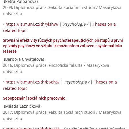
(Petra Půlpánová)
2009, Diplomová práce, Fakulta sociálních studií / Masarykova
univerzita
•
https://is.muni.cz/th/ylshw/
|
Psychologie /
|
Theses on a
related topic
Srovnání efektivity různých psychoterapeutických přístupů u první
epizody psychózy ve vztahu k možnostem zotavení: systematická
rešerše
(Barbora Chvátalová)
2016, Diplomová práce, Filozofická fakulta / Masarykova
univerzita
•
https://is.muni.cz/th/b68h5/
|
Psychologie /
|
Theses on a
related topic
Sebepoznání sociálních pracovnic
(Milada Lázničková)
2017, Diplomová práce, Fakulta sociálních studií / Masarykova
univerzita
•
https://is.muni.cz/th/hhat2/
|
Sociální politika a sociální práce