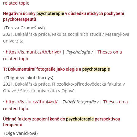
related topic
Negativní účinky
psychoterapie
v důsledku etických pochybení
psychoterapeutů
(Tereza Gromešová)
2021, Bakalářská práce, Fakulta sociálních studií / Masarykova
univerzita
•
https://is.muni.cz/th/brlyq/
|
Psychologie /
|
Theses on a
related topic
T: Dokumentární fotografie jako elegie a
psychoterapie
(Zbigniew Jakub Kordys)
2021, Bakalářská práce, Filozoficko-přírodovědecká fakulta v
Opavě / Slezská univerzita v Opavě
•
https://is.slu.cz/th/ui4od/
|
Tvůrčí fotografie /
|
Theses on a
related topic
Účinné faktory zapojení koně do
psychoterapie
perspektivou
terapeutů
(Olga Vaníčková)