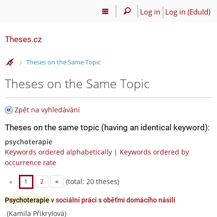
Log in
Log in (EduId)
Theses.cz
>
Theses on the Same Topic
Theses on the Same Topic
Zpět na vyhledávání
Theses on the same topic (having an identical keyword):
psychoterapie
Keywords ordered alphabetically
|
Keywords ordered by
occurrence rate
(total: 20 theses)
«
1
2
»
Psychoterapie
v sociální práci s oběťmi domácího násilí
(Kamila Přikrylová)