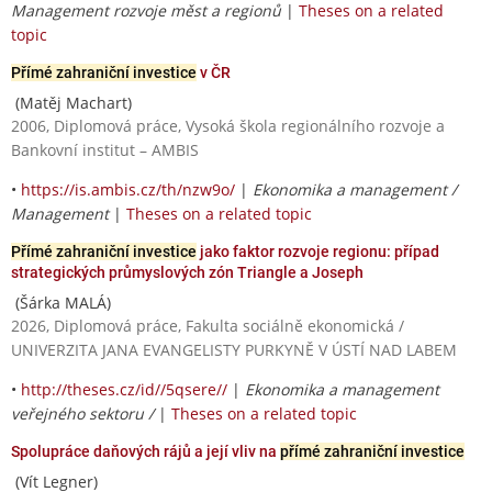
Management rozvoje měst a regionů
|
Theses on a related
topic
Přímé zahraniční investice
v ČR
(Matěj Machart)
2006, Diplomová práce, Vysoká škola regionálního rozvoje a
Bankovní institut – AMBIS
•
https://is.ambis.cz/th/nzw9o/
|
Ekonomika a management /
Management
|
Theses on a related topic
Přímé zahraniční investice
jako faktor rozvoje regionu: případ
strategických průmyslových zón Triangle a Joseph
(Šárka MALÁ)
2026, Diplomová práce, Fakulta sociálně ekonomická /
UNIVERZITA JANA EVANGELISTY PURKYNĚ V ÚSTÍ NAD LABEM
•
http://theses.cz/id//5qsere//
|
Ekonomika a management
veřejného sektoru /
|
Theses on a related topic
Spolupráce daňových rájů a její vliv na
přímé zahraniční investice
(Vít Legner)