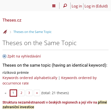
Log in
Log in (EduId)
Theses.cz
>
Theses on the Same Topic
Theses on the Same Topic
Zpět na vyhledávání
Theses on the same topic (having an identical keyword):
riziková prémie
Keywords ordered alphabetically
|
Keywords ordered by
occurrence rate
(total: 21 theses)
«
1
2
3
»
Struktura nezaměstnanosti v českých regionech a její vliv na
přímé
zahraniční investice