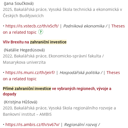
(Jana Součková)
2025, Bakalářská práce, Vysoká škola technická a ekonomická v
Českých Budějovicích
•
https://is.vstecb.cz/th/x5cft/
|
Podniková ekonomika /
|
Theses
on a related topic
Vliv Brexitu na
zahraniční investice
(Natálie Hegedüsová)
2022, Bakalářská práce, Ekonomicko-správní fakulta /
Masarykova univerzita
•
https://is.muni.cz/th/jeirf/
|
Hospodářská politika /
|
Theses
on a related topic
Přímé zahraniční investice
ve vybraných regionech, vývoje a
dopady
(Kristýna Hůšová)
2020, Bakalářská práce, Vysoká škola regionálního rozvoje a
Bankovní institut – AMBIS
•
https://is.ambis.cz/th/sv67v/
|
Regionální rozvoj /