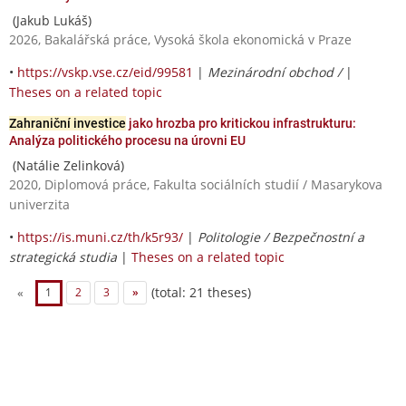
(Jakub Lukáš)
2026, Bakalářská práce, Vysoká škola ekonomická v Praze
•
https://vskp.vse.cz/eid/99581
|
Mezinárodní obchod /
|
Theses on a related topic
Zahraniční investice
jako hrozba pro kritickou infrastrukturu:
Analýza politického procesu na úrovni EU
(Natálie Zelinková)
2020, Diplomová práce, Fakulta sociálních studií / Masarykova
univerzita
•
https://is.muni.cz/th/k5r93/
|
Politologie / Bezpečnostní a
strategická studia
|
Theses on a related topic
(total: 21 theses)
«
1
2
3
»